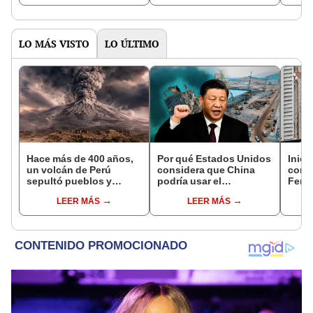
la Patagonia
LO MÁS VISTO
LO ÚLTIMO
Hace más de 400 años,
Por qué Estados Unidos
Inici
un volcán de Perú
considera que China
contr
sepultó pueblos y
podría usar el
Fern
provocó uno de los
Megapuerto de Chancay
corru
LEER MÁS
LEER MÁS
veranos más fríos de la
para fines militares
causa
historia: sigue bajo
judic
monitoreo