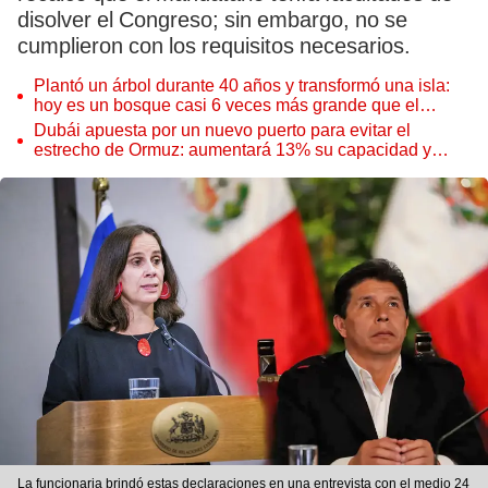
disolver el Congreso; sin embargo, no se
cumplieron con los requisitos necesarios.
Plantó un árbol durante 40 años y transformó una isla:
hoy es un bosque casi 6 veces más grande que el
Parque de las Leyendas
Dubái apuesta por un nuevo puerto para evitar el
estrecho de Ormuz: aumentará 13% su capacidad y
reforzará el comercio mundial
La funcionaria brindó estas declaraciones en una entrevista con el medio 24