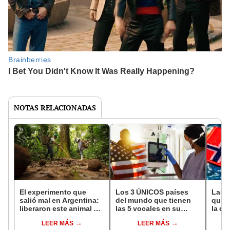
NOTAS RELACIONADAS
El experimento que
Los 3 ÚNICOS países
Las 
salió mal en Argentina:
del mundo que tienen
que s
liberaron este animal y
las 5 vocales en su
la de
ahora destruye los
nombre: América cuenta
pose
LEER MÁS
LEER MÁS
bosques milenarios de
con uno
simil