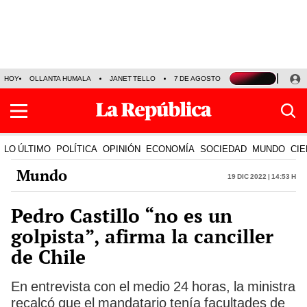
HOY
OLLANTA HUMALA
JANET TELLO
7 DE AGOSTO
TINKA RESULTADOS
LO ÚLTIMO
POLÍTICA
OPINIÓN
ECONOMÍA
SOCIEDAD
MUNDO
CIE
Mundo
19 Dic 2022 | 14:53 h
Pedro Castillo “no es un
golpista”, afirma la canciller
de Chile
En entrevista con el medio 24 horas, la ministra
recalcó que el mandatario tenía facultades de