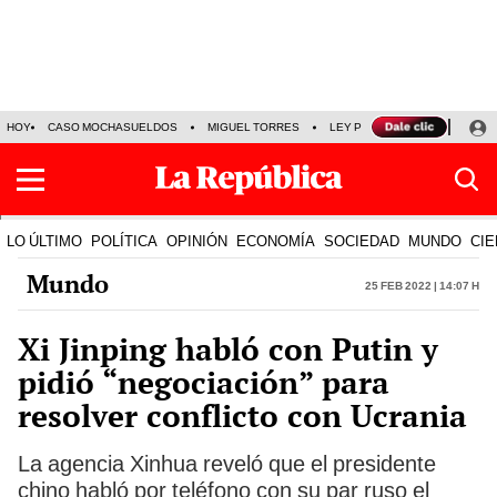
HOY
CASO MOCHASUELDOS
MIGUEL TORRES
LEY PULPÍN
PRECIO DEL
LO ÚLTIMO
POLÍTICA
OPINIÓN
ECONOMÍA
SOCIEDAD
MUNDO
CIE
Mundo
25 Feb 2022 | 14:07 h
Xi Jinping habló con Putin y
pidió “negociación” para
resolver conflicto con Ucrania
La agencia Xinhua reveló que el presidente
chino habló por teléfono con su par ruso el