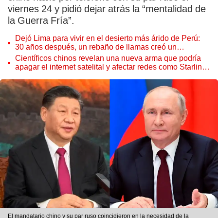
viernes 24 y pidió dejar atrás la “mentalidad de
la Guerra Fría”.
Dejó Lima para vivir en el desierto más árido de Perú:
30 años después, un rebaño de llamas creó un
sorprendente ecosistema
Científicos chinos revelan una nueva arma que podría
apagar el internet satelital y afectar redes como Starlink
de Elon Musk
El mandatario chino y su par ruso coincidieron en la necesidad de la