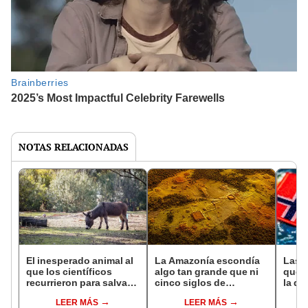
NOTAS RELACIONADAS
El inesperado animal al
La Amazonía escondía
Las 
que los científicos
algo tan grande que ni
que s
recurrieron para salvar
cinco siglos de
la de
la naturaleza: la
exploraciones lograron
pose
LEER MÁS
LEER MÁS
reintroducción de un
encontrarlo: el hallazgo
simil