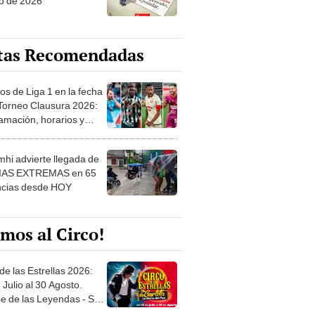
o de 2026
tas Recomendadas
os de Liga 1 en la fecha
 Torneo Clausura 2026:
amación, horarios y
 ver
hi advierte llegada de
IAS EXTREMAS en 65
ncias desde HOY
mos al Circo!
de las Estrellas 2026:
 Julio al 30 Agosto.
e de las Leyendas - San
l