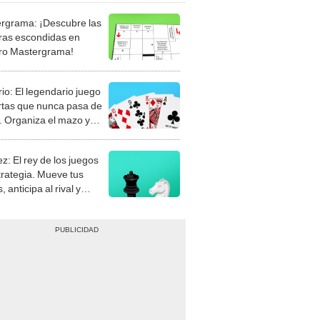
rgrama: ¡Descubre las
ras escondidas en
ro Mastergrama!
rio: El legendario juego
rtas que nunca pasa de
 Organiza el mazo y
stra tu habilidad.
z: El rey de los juegos
trategia. Mueve tus
, anticipa al rival y
gue el jaque mate.