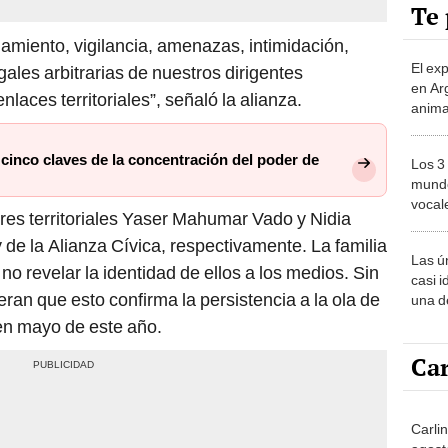
Te 
gamiento, vigilancia, amenazas, intimidación,
El ex
ales arbitrarias de nuestros dirigentes
en Ar
laces territoriales”, señaló la alianza.
anima
bosqu
Patag
cinco claves de la concentración del poder de
Los 3
mundo
vocal
eres territoriales Yaser Mahumar Vado y Nidia
Améri
 de la Alianza Cívica, respectivamente. La familia
Las ú
no revelar la identidad de ellos a los medios. Sin
casi i
an que esto confirma la persistencia a la ola de
una d
muy s
 en mayo de este año.
Car
Carli