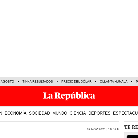
E AGOSTO
TINKA RESULTADOS
PRECIO DEL DÓLAR
OLLANTA HUMALA
P
N
ECONOMÍA
SOCIEDAD
MUNDO
CIENCIA
DEPORTES
ESPECTÁCU
TE R
07 Nov 2021 | 10:57 h