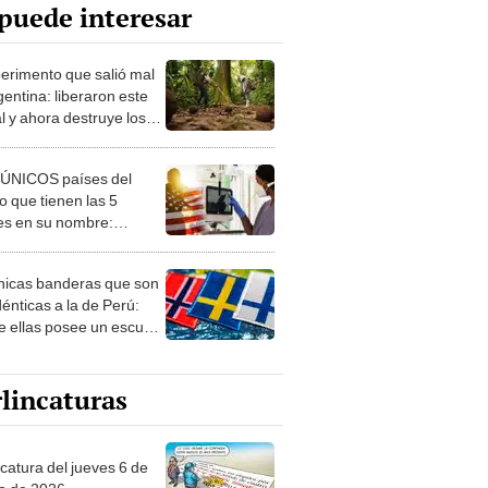
puede interesar
perimento que salió mal
gentina: liberaron este
l y ahora destruye los
es milenarios de la
onia
 ÚNICOS países del
 que tienen las 5
es en su nombre:
ca cuenta con uno
nicas banderas que son
dénticas a la de Perú:
e ellas posee un escudo
imilar
lincaturas
ncatura del jueves 6 de