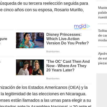
búsqueda de su tercera reelección seguida para
Maste
e cinco años con su esposa, Rosario Murillo,
palab
nuest
Solita
de ca
moda.
demue
Ajedre
de es
piezas
consi
anización de los Estados Americanos (OEA) y la
a legitimidad de las elecciones en Nicaragua.
nses están llamados a las urnas para elegir a su
diputados ante la Asamblea Nacional, y 20 ante el