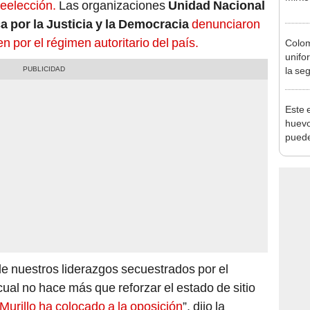
reelección.
Las organizaciones
Unidad Nacional
ca por la Justicia y la Democracia
denunciaron
 por el régimen autoritario del país.
Colom
unifo
la se
de Ab
Este 
huevo
puede
habita
excep
e nuestros liderazgos secuestrados por el
cual no hace más que reforzar el estado de sitio
Murillo ha colocado a la oposición
”, dijo la