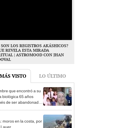
 SON LOS REGISTROS AKÁSHICOS?
UE REVELA ESTA MIRADA
RITUAL | ASTROMOOD CON JHAN
DOVAL
 MÁS VISTO
LO ÚLTIMO
mbre que encontró a su
ia biológica 65 años
1
és de ser abandonado:
to compasión por mi
, hizo lo que pudo"
: moros en la costa, por
 Lauer