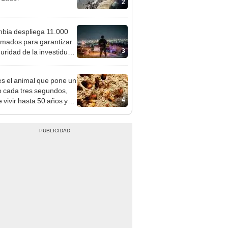
2
bia despliega 11.000
rmados para garantizar
3
guridad de la investidura
elardo de la Espriella
es el animal que pone un
 cada tres segundos,
4
 vivir hasta 50 años y
 en casi todo el planeta,
to en la Antártida