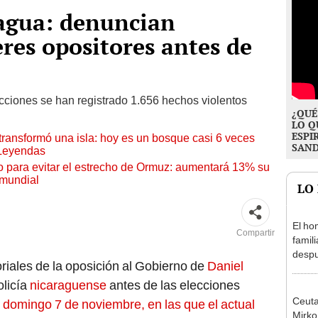
ragua: denuncian
eres opositores antes de
ecciones se han registrado 1.656 hechos violentos
¿QUÉ
LO Q
ESPI
transformó una isla: hoy es un bosque casi 6 veces
SAN
 Leyendas
o para evitar el estrecho de Ormuz: aumentará 13% su
 mundial
LO
El ho
Compartir
famil
despu
oriales de la oposición al Gobierno de
Daniel
"Sien
madre
licía
nicaraguense
antes de las elecciones
Ceuta
 domingo 7 de noviembre, en las que el actual
Mirko