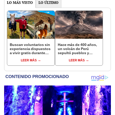
vida
LO MÁS VISTO
LO ÚLTIMO
Buscan voluntarios sin
Hace más de 400 años,
experiencia dispuestos
un volcán de Perú
a vivir gratis durante
sepultó pueblos y
una semana: para
provocó uno de los
LEER MÁS
LEER MÁS
cuidar caballos, burros
veranos más fríos de la
y otros animales
historia: sigue bajo
rescatados en un
monitoreo
refugio por 2 horas