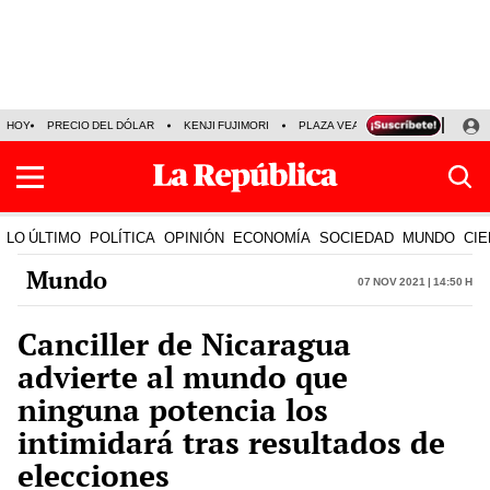
HOY
PRECIO DEL DÓLAR
KENJI FUJIMORI
PLAZA VEA
FERIADOS
KE
LO ÚLTIMO
POLÍTICA
OPINIÓN
ECONOMÍA
SOCIEDAD
MUNDO
CIE
Mundo
07 Nov 2021 | 14:50 h
Canciller de Nicaragua
advierte al mundo que
ninguna potencia los
intimidará tras resultados de
elecciones