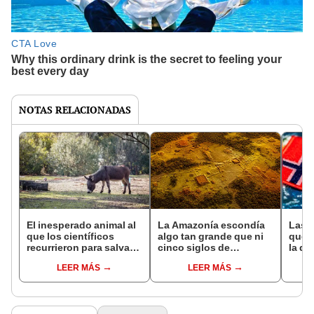
NOTAS RELACIONADAS
El inesperado animal al
La Amazonía escondía
Las 
que los científicos
algo tan grande que ni
que s
recurrieron para salvar
cinco siglos de
la de
la naturaleza: la
exploraciones lograron
pose
LEER MÁS
LEER MÁS
reintroducción de un
encontrarlo: el hallazgo
simil
asno salvaje está
podría cambiar todo lo
convirtiendo el desierto
que se sabía sobre su
en un paisaje con más
pasado