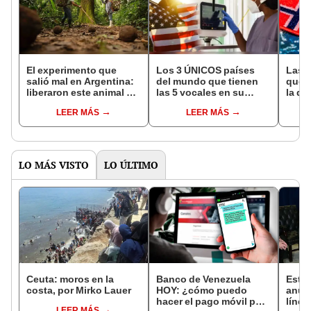
El experimento que
Los 3 ÚNICOS países
Las 
salió mal en Argentina:
del mundo que tienen
que s
liberaron este animal y
las 5 vocales en su
la de
ahora destruye los
nombre: América cuenta
pose
LEER MÁS
LEER MÁS
bosques milenarios de
con uno
simil
la Patagonia
LO MÁS VISTO
LO ÚLTIMO
Ceuta: moros en la
Banco de Venezuela
Esta
costa, por Mirko Lauer
HOY: ¿cómo puedo
anun
hacer el pago móvil por
línea
LEER MÁS