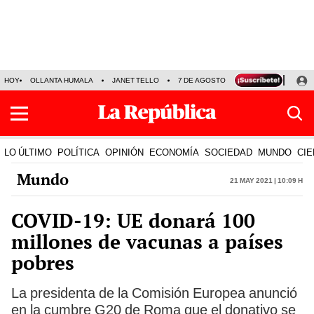
HOY
OLLANTA HUMALA
JANET TELLO
7 DE AGOSTO
TINKA RESULTADOS
LO ÚLTIMO
POLÍTICA
OPINIÓN
ECONOMÍA
SOCIEDAD
MUNDO
CIE
Mundo
21 May 2021 | 10:09 h
COVID-19: UE donará 100
millones de vacunas a países
pobres
La presidenta de la Comisión Europea anunció
en la cumbre G20 de Roma que el donativo se