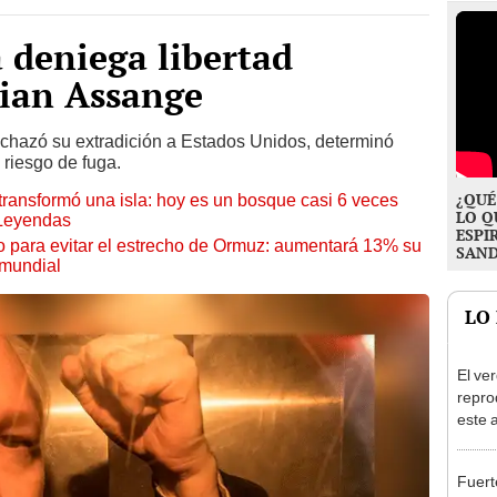
a deniega libertad
lian Assange
echazó su extradición a Estados Unidos, determinó
 riesgo de fuga.
¿QUÉ
transformó una isla: hoy es un bosque casi 6 veces
LO Q
 Leyendas
ESPI
o para evitar el estrecho de Ormuz: aumentará 13% su
SAN
 mundial
LO
El ve
repro
este 
cada 
hasta
Fuert
habita
asoci