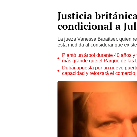
Justicia británic
condicional a Ju
La jueza Vanessa Baraitser, quien r
esta medida al considerar que existe
Plantó un árbol durante 40 años y 
más grande que el Parque de las
Dubái apuesta por un nuevo puert
capacidad y reforzará el comercio