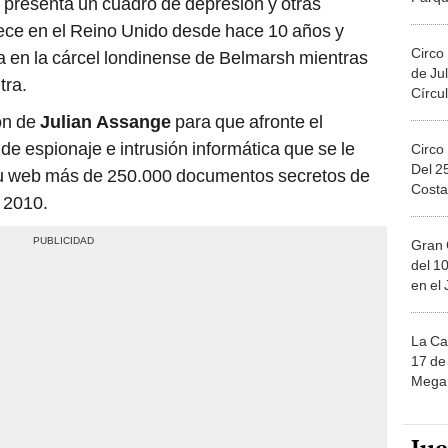
ece en el Reino Unido desde hace 10 años y
Circo
va en la cárcel londinense de Belmarsh mientras
de Jul
tra.
Círcul
ón de
Julian Assange
para que afronte el
de espionaje e intrusión informática que se le
Circo
Del 2
 su web más de 250.000 documentos secretos de
Costa
 2010.
Gran 
del 10
en el
La Ca
17 de 
Mega 
Ju