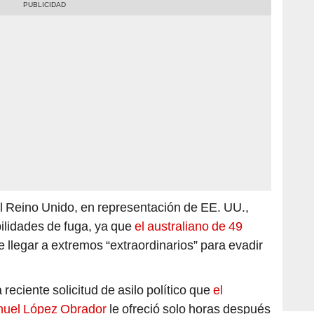
del Reino Unido, en representación de EE. UU.,
ilidades de fuga, ya que
el australiano de 49
llegar a extremos “extraordinarios” para evadir
reciente solicitud de asilo político que
el
nuel López Obrador
le ofreció solo horas después
n clara posición en favor de su “perdón, indulto y