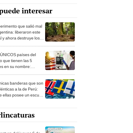
puede interesar
perimento que salió mal
gentina: liberaron este
l y ahora destruye los
es milenarios de la
onia
 ÚNICOS países del
 que tienen las 5
es en su nombre:
ca cuenta con uno
nicas banderas que son
dénticas a la de Perú:
e ellas posee un escudo
imilar
lincaturas
ncatura del jueves 6 de