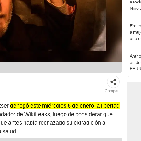
Niño 
de 30
Era c
a muje
una e
Antho
en de
EE.UU
respo
covid
Compartir
tser
denegó este miércoles 6 de enero la libertad
undador de WikiLeaks, luego de considerar que
que antes había rechazado su extradición a
 salud.