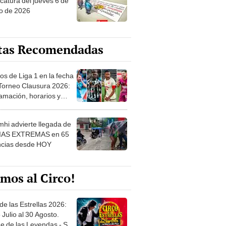
o de 2026
tas Recomendadas
os de Liga 1 en la fecha
 Torneo Clausura 2026:
amación, horarios y
 ver
hi advierte llegada de
IAS EXTREMAS en 65
ncias desde HOY
mos al Circo!
de las Estrellas 2026:
 Julio al 30 Agosto.
e de las Leyendas - San
l