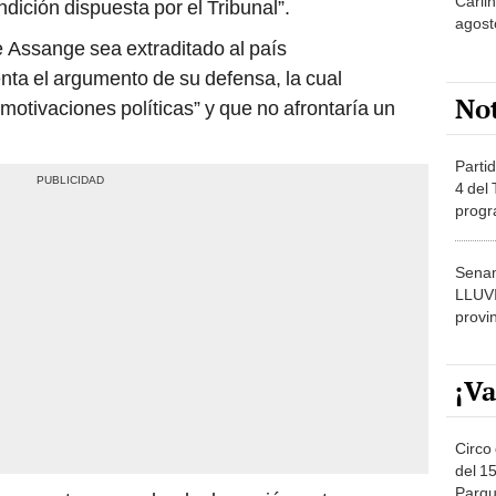
agost
e Assange sea extraditado al país
ta el argumento de su defensa, la cual
No
“motivaciones políticas” y que no afrontaría un
Partid
4 del
progr
dónde
Senam
LLUV
provi
¡Va
Circo 
del 15
Parqu
n presenta un cuadro de depresión y otras
Migue