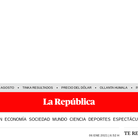
E AGOSTO
TINKA RESULTADOS
PRECIO DEL DÓLAR
OLLANTA HUMALA
P
N
ECONOMÍA
SOCIEDAD
MUNDO
CIENCIA
DEPORTES
ESPECTÁCU
TE R
06 Ene 2021 | 6:52 h