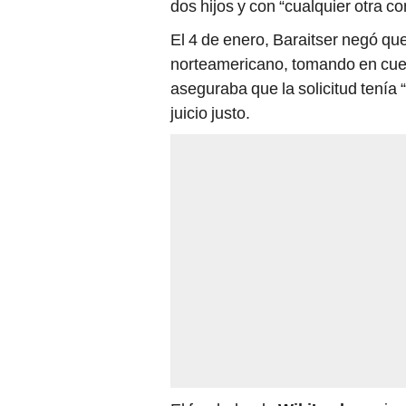
El 4 de enero, Baraitser negó qu
norteamericano, tomando en cuen
aseguraba que la solicitud tenía 
juicio justo.
El fundador de
WikiLeaks
, quie