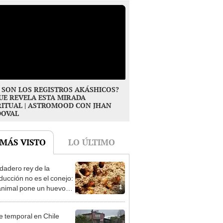
 SON LOS REGISTROS AKÁSHICOS?
UE REVELA ESTA MIRADA
RITUAL | ASTROMOOD CON JHAN
DOVAL
 MÁS VISTO
LO ÚLTIMO
rdadero rey de la
ducción no es el conejo:
1
animal pone un huevo
tres segundos, vive
 50 años y solo no
e temporal en Chile
 la Antártida
ado al fenómeno de El