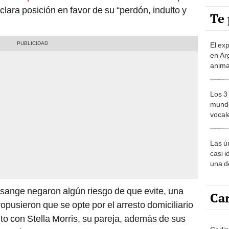
Te 
El ex
en Ar
anima
bosqu
Patag
Los 3
mundo
vocal
Améri
Las ú
casi i
una d
muy s
ssange negaron algún riesgo de que evite, una
Car
propusieron que se opte por el arresto domiciliario
to con Stella Morris, su pareja, además de sus
Carli
ndición dispuesta por el Tribunal”.