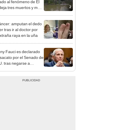
2
deja tres muertos y más
0.000 personas sin luz
áncer: amputan el dedo
r tras ir al doctor por
3
xtraña raya en la uña
ny Fauci es declarado
sacato por el Senado de
4
. tras negarse a
nder preguntas sobre el
-19