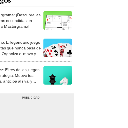
rgrama: ¡Descubre las
ras escondidas en
ro Mastergrama!
rio: El legendario juego
rtas que nunca pasa de
 Organiza el mazo y
stra tu habilidad.
z: El rey de los juegos
trategia. Mueve tus
, anticipa al rival y
gue el jaque mate.