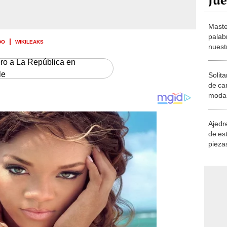
Maste
palab
DO
WIKILEAKS
nuest
ero a La República en
le
Solita
de ca
moda.
demue
Ajedre
de es
piezas
consi