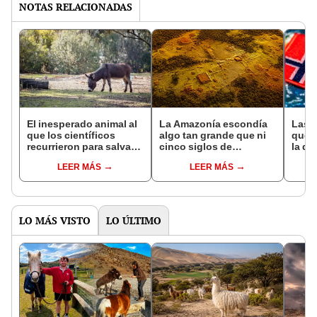
NOTAS RELACIONADAS
El inesperado animal al
La Amazonía escondía
Las 
que los científicos
algo tan grande que ni
que s
recurrieron para salvar
cinco siglos de
la de
la naturaleza: la
exploraciones lograron
pose
LEER MÁS
LEER MÁS
reintroducción de un
encontrarlo: el hallazgo
simil
asno salvaje está
podría cambiar todo lo
convirtiendo el desierto
que se sabía sobre su
en un paisaje con más
pasado
vida
LO MÁS VISTO
LO ÚLTIMO