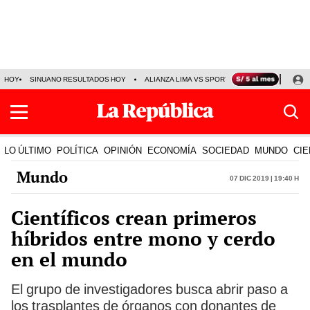
HOY
SINUANO RESULTADOS HOY
ALIANZA LIMA VS SPORT BOYS
JORGE MES
LO ÚLTIMO
POLÍTICA
OPINIÓN
ECONOMÍA
SOCIEDAD
MUNDO
CIE
Mundo
07 Dic 2019 | 19:40 h
Científicos crean primeros
híbridos entre mono y cerdo
en el mundo
El grupo de investigadores busca abrir paso a
los trasplantes de órganos con donantes de