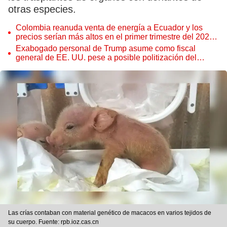
otras especies.
Colombia reanuda venta de energía a Ecuador y los
precios serían más altos en el primer trimestre del 2027,
según Cenace
Exabogado personal de Trump asume como fiscal
general de EE. UU. pese a posible politización del
Departamento de Justicia
Las crías contaban con material genético de macacos en varios tejidos de
su cuerpo. Fuente: rpb.ioz.cas.cn