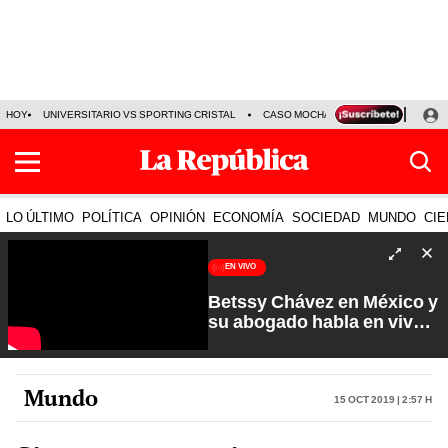
HOY
UNIVERSITARIO VS SPORTING CRISTAL
CASO MOCHASUELDOS
MIGUEL
LO ÚLTIMO
POLÍTICA
OPINIÓN
ECONOMÍA
SOCIEDAD
MUNDO
CIE
EN VIVO
Betssy Chávez en México y
su abogado habla en vivo |
Que No Se Te Olvide con
Carlos Cornejo
Mundo
15 Oct 2019 | 2:57 h