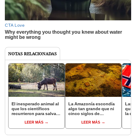
NOTAS RELACIONADAS
El inesperado animal al
La Amazonía escondía
Las 
que los científicos
algo tan grande que ni
que s
recurrieron para salvar
cinco siglos de
la de
la naturaleza: la
exploraciones lograron
pose
LEER MÁS
LEER MÁS
reintroducción de un
encontrarlo: el hallazgo
simil
asno salvaje está
podría cambiar todo lo
convirtiendo el desierto
que se sabía sobre su