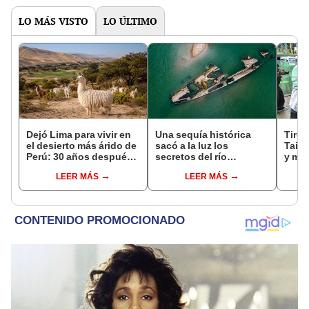
en un paisaje con más
pasado
vida
LO MÁS VISTO
LO ÚLTIMO
Dejó Lima para vivir en
Una sequía histórica
Tirot
el desierto más árido de
sacó a la luz los
Taila
Perú: 30 años después,
secretos del río
y más
un rebaño de llamas
Danubio: barcos de la
abuel
LEER MÁS
LEER MÁS
creó un sorprendente
Segunda Guerra
las v
ecosistema
Mundial, fósiles de
mamut y más