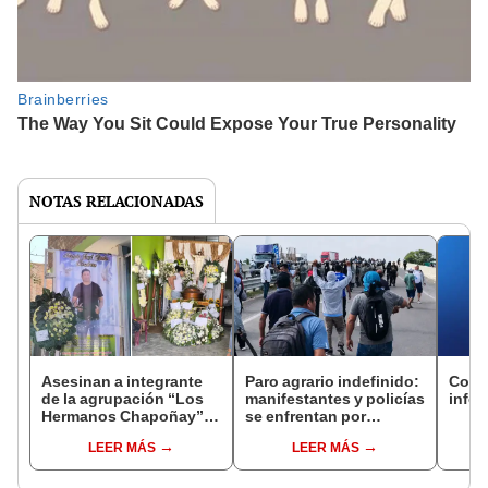
NOTAS RELACIONADAS
Asesinan a integrante
Paro agrario indefinido:
Corte
de la agrupación “Los
manifestantes y policías
info
Hermanos Chapoñay”:
se enfrentan por
familia pide celeridad en
apertura de vía en Piura
LEER MÁS
LEER MÁS
investigación