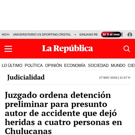
HOY
UNIVERSITARIO VS SPORTING CRISTAL
SINUANO RESULTADOS HOY
CA
LO ÚLTIMO
POLÍTICA
OPINIÓN
ECONOMÍA
SOCIEDAD
MUNDO
CIE
Judicialidad
27 May 2026 | 11:07 h
Juzgado ordena detención
preliminar para presunto
autor de accidente que dejó
heridas a cuatro personas en
Chulucanas