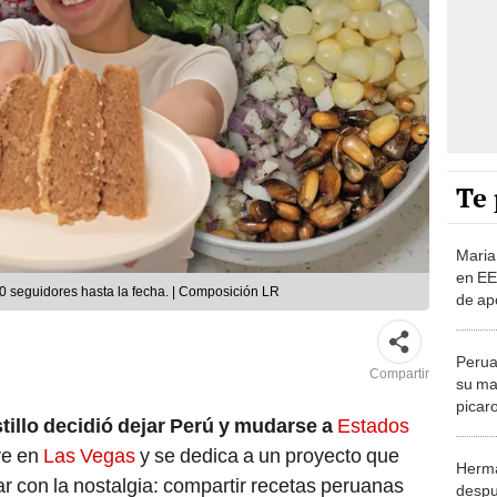
Te 
Maria 
en EE
0 seguidores hasta la fecha. | Composición LR
de ap
perua
cara, 
Perua
Compartir
su ma
picar
illo decidió dejar Perú y mudarse a
Estados
EEUU:
extran
ve en
Las Vegas
y se dedica a un proyecto que
Herma
 con la nostalgia: compartir recetas peruanas
despu