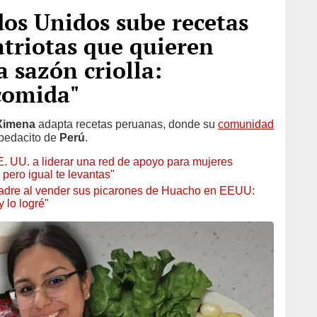
os Unidos sube recetas
triotas que quieren
a sazón criolla:
comida"
Ximena
adapta recetas peruanas, donde su
comunidad
 pedacito de
Perú
.
E. UU. a liderar una red de apoyo para mujeres
pero igual te levantas"
adre al vender sus picarones de Huacho en EEUU:
y lo logré"