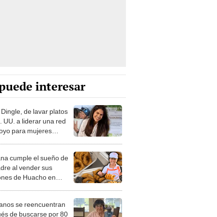
puede interesar
Dingle, de lavar platos
. UU. a liderar una red
oyo para mujeres
nas: "Puedes caerte de
pero igual te levantas"
na cumple el sueño de
dre al vender sus
ones de Huacho en
 "Quería que llegaran al
jero y lo logré"
nos se reencuentran
és de buscarse por 80