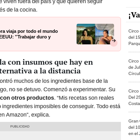
 viven fuera del país y que quieren seguir
és de la cocina.
¡Va
Circo 
ra viaja por todo el mundo
 EEUU: ''Trabajar duro y
del 15
Parqu
Migue
lla con insumos que hay en
Circo
de Jul
ernativa a la distancia
Círcul
contró muchos de los ingredientes base de la
go, no se detuvo. Comenzó a experimentar. Su
Circo
 con otros productos
. “Mis recetas son reales
Del 2
Costa
 ingredientes imposibles de conseguir. Todo está
 en Amazon”, explica.
Gran 
del 10
en el