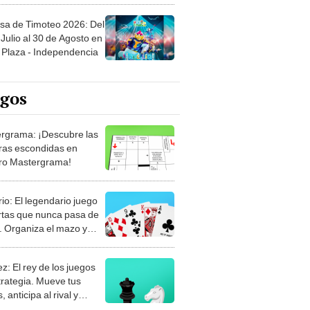
sa de Timoteo 2026: Del
Julio al 30 de Agosto en
Plaza - Independencia
egos
rgrama: ¡Descubre las
ras escondidas en
ro Mastergrama!
rio: El legendario juego
rtas que nunca pasa de
 Organiza el mazo y
stra tu habilidad.
z: El rey de los juegos
trategia. Mueve tus
, anticipa al rival y
gue el jaque mate.