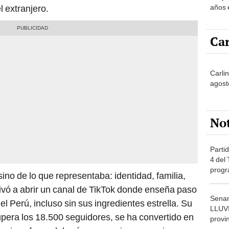
años 
 extranjero.
camin
basto
Car
Carli
agost
No
Partid
4 del
progr
sino de lo que representaba: identidad, familia,
dónde
ivó a abrir un canal de TikTok donde enseña paso
Senam
el Perú, incluso sin sus ingredientes estrella. Su
LLUV
supera los 18.500 seguidores, se ha convertido en
provi