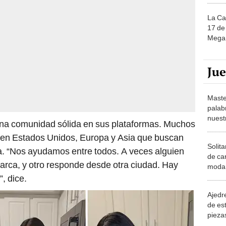
La Ca
17 de 
Mega 
Ju
Maste
palab
nuest
una comunidad sólida en sus plataformas. Muchos
 en Estados Unidos, Europa y Asia que buscan
Solita
ia. “Nos ayudamos entre todos. A veces alguien
de ca
rca, y otro responde desde otra ciudad. Hay
moda.
demue
, dice.
Ajedre
de es
piezas
consi