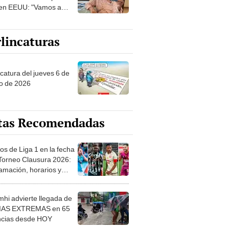
en EEUU: "Vamos a
ar juntos con nuestros
nes"
lincaturas
ncatura del jueves 6 de
o de 2026
tas Recomendadas
os de Liga 1 en la fecha
 Torneo Clausura 2026:
amación, horarios y
 ver
hi advierte llegada de
IAS EXTREMAS en 65
ncias desde HOY