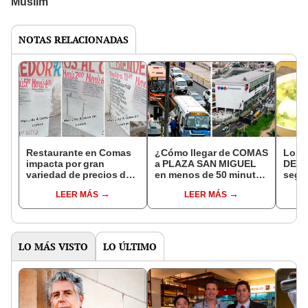
NOTAS RELACIONADAS
Restaurante en Comas
¿Cómo llegar de COMAS
Los 
impacta por gran
a PLAZA SAN MIGUEL
DE G
variedad de precios de
en menos de 50 minutos
segú
menús: “Hay hasta para
y con un solo carro?
Goog
LEER MÁS
LEER MÁS
magnates”
LO MÁS VISTO
LO ÚLTIMO