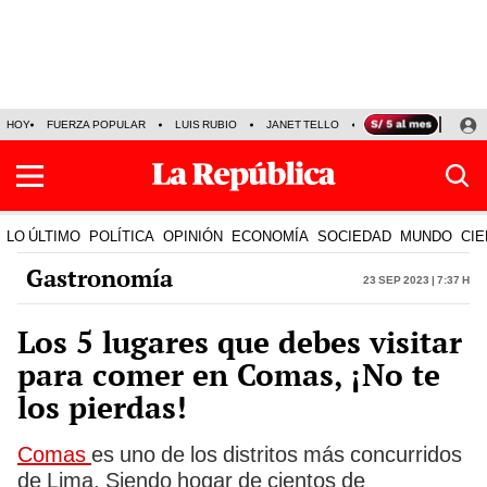
HOY
FUERZA POPULAR
LUIS RUBIO
JANET TELLO
NALDY SALDAÑA
LO ÚLTIMO
POLÍTICA
OPINIÓN
ECONOMÍA
SOCIEDAD
MUNDO
CIE
Gastronomía
23 Sep 2023 | 7:37 h
Los 5 lugares que debes visitar
para comer en Comas, ¡No te
los pierdas!
Comas
es uno de los distritos más concurridos
de Lima. Siendo hogar de cientos de