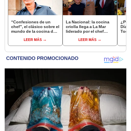
“Confesiones de un
La Nacional: la cocina
¿Por 
chef”, el clásico sobre el
criolla llega a La Mar
Día d
mundo de la cocina de
liderado por el chef
Todos
Anthony Bourdain
Rafael Piqueras
esta
LEER MÁS
LEER MÁS