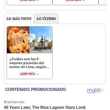
de Taste Atlas
mund
Atlas
LO MÁS VISTO
LO ÚLTIMO
¿Cuáles son las 5
mejores pizzerías del
centro de Lima, según
Google Maps?
LEER MÁS