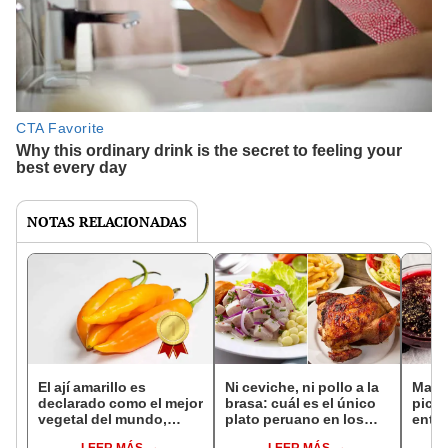
NOTAS RELACIONADAS
El ají amarillo es
Ni ceviche, ni pollo a la
Maza
declarado como el mejor
brasa: cuál es el único
picar
vegetal del mundo,
plato peruano en los
entre
según Taste Atlas
100 mejores del mundo
postr
LEER MÁS
LEER MÁS