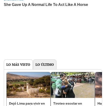
LO MÁS VISTO
LO ÚLTIMO
Dejó Lima para vivir en
Tiroteo escolar en
Hace