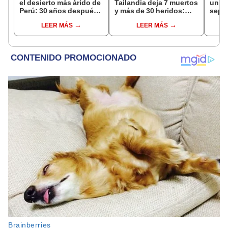
el desierto más árido de
Tailandia deja 7 muertos
un vo
Perú: 30 años después,
y más de 30 heridos:
sepul
un rebaño de llamas
abuelos del tirador entre
prov
LEER MÁS
LEER MÁS
creó un sorprendente
las víctimas
veran
ecosistema
histo
moni