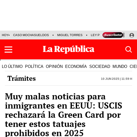
HOY
CASO MOCHASUELDOS
MIGUEL TORRES
LEY PULPÍN
PRECIO DEL
LO ÚLTIMO
POLÍTICA
OPINIÓN
ECONOMÍA
SOCIEDAD
MUNDO
CIE
Trámites
10 Jun 2025 | 11:59 h
Muy malas noticias para
inmigrantes en EEUU: USCIS
rechazará la Green Card por
tener estos tatuajes
prohibidos en 2025