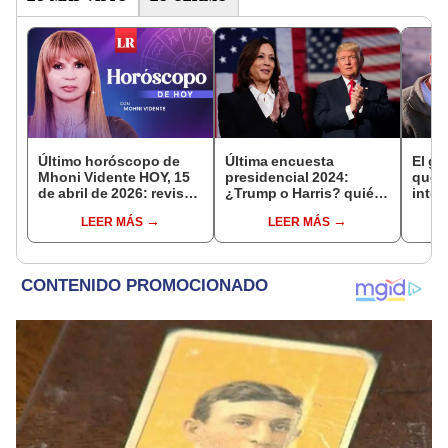
Último horóscopo de
Última encuesta
El gr
Mhoni Vidente HOY, 15
presidencial 2024:
que t
de abril de 2026: revisa
¿Trump o Harris? quién
inten
las predicciones de tu
va ganando las
giga
LEER MÁS
LEER MÁS
signo y entérate si te
elecciones en Estados
Unid
espera un día
Unidos, según sondeos
afortunado