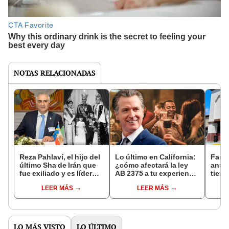
NOTAS RELACIONADAS
Reza Pahlaví, el hijo del
Lo último en California:
Famo
último Sha de Irán que
¿cómo afectará la ley
anunc
fue exiliado y es líder
AB 2375 a tu experiencia
tiend
opositor del régimen de
en los bares a partir del
decla
LEER MÁS
LEER MÁS
Alí Jamenei
1 de julio?
banc
vez
LO MÁS VISTO
LO ÚLTIMO