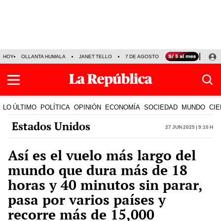
HOY
OLLANTA HUMALA
JANET TELLO
7 DE AGOSTO
TINKA RESULTADOS
LO ÚLTIMO
POLÍTICA
OPINIÓN
ECONOMÍA
SOCIEDAD
MUNDO
CIE
Estados Unidos
27 Jun 2025 | 9:10 h
Así es el vuelo más largo del
mundo que dura más de 18
horas y 40 minutos sin parar,
pasa por varios países y
recorre más de 15,000