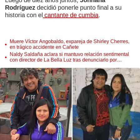
Luego de diez años juntos,
Johnana
Rodríguez
decidió ponerle punto final a su
historia con el
cantante de cumbia
.
Muere Víctor Angobaldo, expareja de Shirley Cherres,
en trágico accidente en Cañete
Naldy Saldaña aclara si mantuvo relación sentimental
con director de La Bella Luz tras denunciarlo por
tocamientos: “Me parece muy bajo”