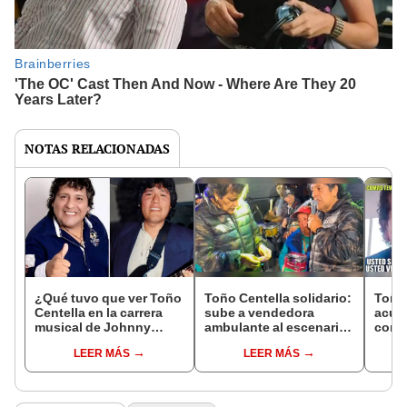
NOTAS RELACIONADAS
¿Qué tuvo que ver Toño
Toño Centella solidario:
Toño 
Centella en la carrera
sube a vendedora
acus
musical de Johnny
ambulante al escenario
con 
Orosco?
y compra todos sus
regi
LEER MÁS
LEER MÁS
productos
me d