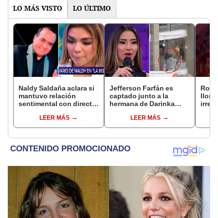
LO MÁS VISTO
LO ÚLTIMO
Naldy Saldaña aclara si
Jefferson Farfán es
Rosá
mantuvo relación
captado junto a la
llora 
sentimental con director
hermana de Darinka
irrep
de La Bella Luz tras
Ramírez mientras Xiomy
comp
LEER MÁS
LEER MÁS
denunciarlo por
Kanashiro trabajaba: “Él
mens
tocamientos: “Me
tiene sus…”
paz, 
parece muy bajo”