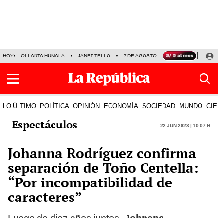
HOY
OLLANTA HUMALA
JANET TELLO
7 DE AGOSTO
TINKA RESULTADOS
LO ÚLTIMO
POLÍTICA
OPINIÓN
ECONOMÍA
SOCIEDAD
MUNDO
CIE
Espectáculos
22 Jun 2023 | 10:07 h
Johanna Rodríguez confirma
separación de Toño Centella:
“Por incompatibilidad de
caracteres”