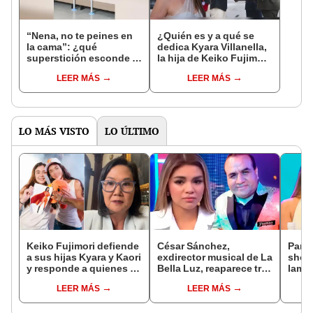
“Nena, no te peines en
¿Quién es y a qué se
la cama”: ¿qué
dedica Kyara Villanella,
superstición esconde la
la hija de Keiko Fujimori
famosa frase de los
que le dio la contra a
LEER MÁS
LEER MÁS
Enanitos Verdes?
nivel nacional?
LO MÁS VISTO
LO ÚLTIMO
Keiko Fujimori defiende
César Sánchez,
Pame
a sus hijas Kyara y Kaori
exdirector musical de La
shock
y responde a quienes la
Bella Luz, reaparece tras
lame
llaman ‘suegra’ en vivo:
denuncia de Naldy
que 
LEER MÁS
LEER MÁS
“No pueden decirme”
Saldaña con polémico
de La
pedido: "Pido respetar
el día