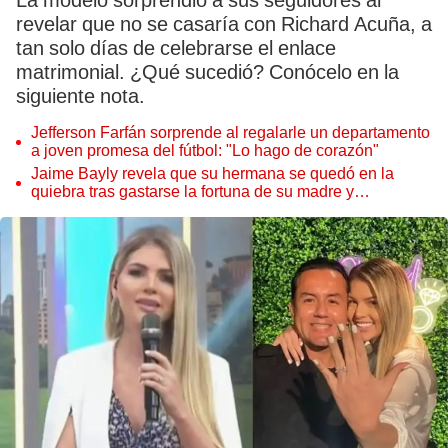
La modelo sorprendió a sus seguidores al
revelar que no se casaría con Richard Acuña, a
tan solo días de celebrarse el enlace
matrimonial. ¿Qué sucedió? Conócelo en la
siguiente nota.
Jefferson Farfán sorprende al regalarle un departamento
a joven promesa del fútbol: "Lo hago de corazón"
Jaime Bayly revela que su hermana se quedó en la
quiebra tras gastarse la fortuna de su madre y
denunciarla: "Pedía más"