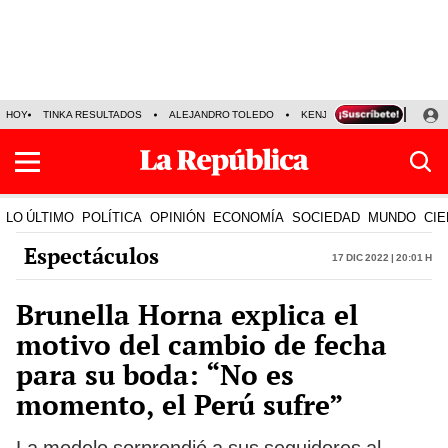
HOY
TINKA RESULTADOS
ALEJANDRO TOLEDO
KENJI FUJIMORI
PRECIO
LO ÚLTIMO
POLÍTICA
OPINIÓN
ECONOMÍA
SOCIEDAD
MUNDO
CIE
Espectáculos
17 Dic 2022 | 20:01 h
Brunella Horna explica el
motivo del cambio de fecha
para su boda: “No es
momento, el Perú sufre”