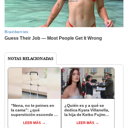
NOTAS RELACIONADAS
“Nena, no te peines en
¿Quién es y a qué se
la cama”: ¿qué
dedica Kyara Villanella,
superstición esconde la
la hija de Keiko Fujimori
famosa frase de los
que le dio la contra a
LEER MÁS
LEER MÁS
Enanitos Verdes?
nivel nacional?