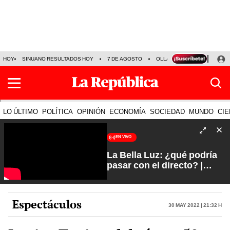
HOY
SINUANO RESULTADOS HOY
7 DE AGOSTO
OLLANTA HUMALA
PAPA
LO ÚLTIMO
POLÍTICA
OPINIÓN
ECONOMÍA
SOCIEDAD
MUNDO
CIE
EN VIVO
La Bella Luz: ¿qué podría
pasar con el directo? |
Fuerte y Claro con Manuela
Camacho
Espectáculos
30 May 2022 | 21:32 h