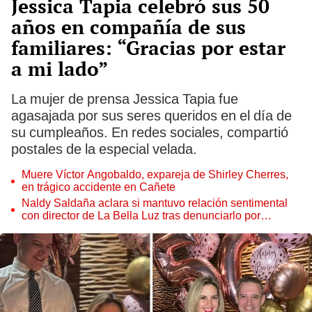
Jessica Tapia celebró sus 50
años en compañía de sus
familiares: “Gracias por estar
a mi lado”
La mujer de prensa Jessica Tapia fue
agasajada por sus seres queridos en el día de
su cumpleaños. En redes sociales, compartió
postales de la especial velada.
Muere Víctor Angobaldo, expareja de Shirley Cherres,
en trágico accidente en Cañete
Naldy Saldaña aclara si mantuvo relación sentimental
con director de La Bella Luz tras denunciarlo por
tocamientos: “Me parece muy bajo”