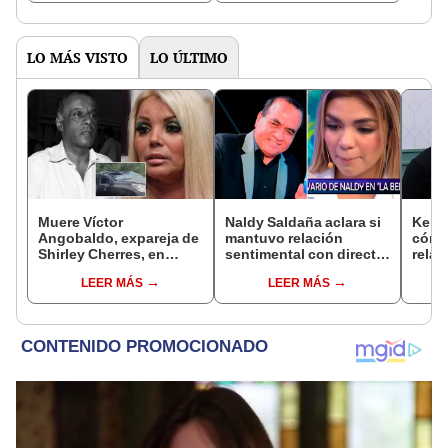
LO MÁS VISTO
LO ÚLTIMO
Muere Víctor
Naldy Saldaña aclara si
Kenji
Angobaldo, expareja de
mantuvo relación
cómo 
Shirley Cherres, en
sentimental con director
relac
trágico accidente en
de La Bella Luz tras
Fujim
LEER MÁS
LEER MÁS
Cañete
denunciarlo por
ausen
tocamientos: “Me
event
parece muy bajo”
Érika