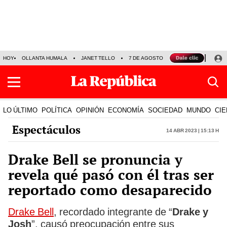
HOY
OLLANTA HUMALA
JANET TELLO
7 DE AGOSTO
TINKA RESULTADOS
LO ÚLTIMO
POLÍTICA
OPINIÓN
ECONOMÍA
SOCIEDAD
MUNDO
CIE
Espectáculos
14 Abr 2023 | 15:13 h
Drake Bell se pronuncia y
revela qué pasó con él tras ser
reportado como desaparecido
Drake Bell
, recordado integrante de “
Drake y
Josh
”, causó preocupación entre sus