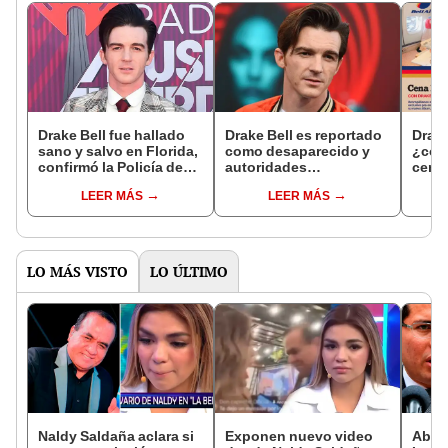
Drake Bell fue hallado
Drake Bell es reportado
Drake
sano y salvo en Florida,
como desaparecido y
¿cómo
confirmó la Policía de
autoridades
cena 
Daytona Beach
estadounidenses temen
esta
LEER MÁS
LEER MÁS
por su seguridad
LO MÁS VISTO
LO ÚLTIMO
Naldy Saldaña aclara si
Exponen nuevo video
Abog