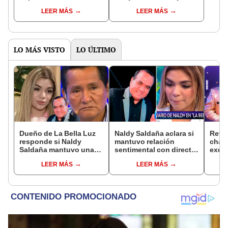
famosa frase de los
que le dio la contra a
LEER MÁS
LEER MÁS
Enanitos Verdes?
nivel nacional?
LO MÁS VISTO
LO ÚLTIMO
Dueño de La Bella Luz
Naldy Saldaña aclara si
Reve
responde si Naldy
mantuvo relación
chat
Saldaña mantuvo una
sentimental con director
exdir
relación con el
de La Bella Luz tras
Luz a
LEER MÁS
LEER MÁS
exdirector musical: “No
denunciarlo por
canta
me consta”
tocamientos: “Me
Salaz
parece muy bajo”
espe