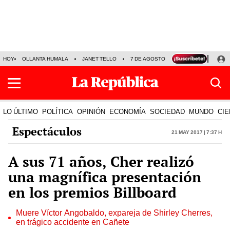
HOY
OLLANTA HUMALA
JANET TELLO
7 DE AGOSTO
TINKA RESULTADOS
LO ÚLTIMO
POLÍTICA
OPINIÓN
ECONOMÍA
SOCIEDAD
MUNDO
CIE
Espectáculos
21 May 2017 | 7:37 h
A sus 71 años, Cher realizó
una magnífica presentación
en los premios Billboard
Muere Víctor Angobaldo, expareja de Shirley Cherres,
en trágico accidente en Cañete