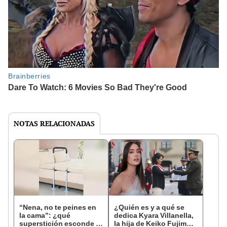
NOTAS RELACIONADAS
“Nena, no te peines en
¿Quién es y a qué se
la cama”: ¿qué
dedica Kyara Villanella,
superstición esconde la
la hija de Keiko Fujimori