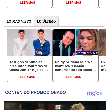
LEER MÁS
LEER MÁS
más leyendas del
escen
grupo: “Mi corazón no
hacie
puede más”
LO MÁS VISTO
LO ÚLTIMO
Testigos denuncian
Naldy Saldaña aclara si
Expo
presuntos maltratos de
mantuvo relación
dond
Óscar Junior, hijo del
sentimental con director
inco
dueño de La Bella Luz:
de La Bella Luz tras
exdir
LEER MÁS
LEER MÁS
"Humilla a los demás"
denunciarlo por
Luz: 
tocamientos: “Me
mano
parece muy bajo”
cons