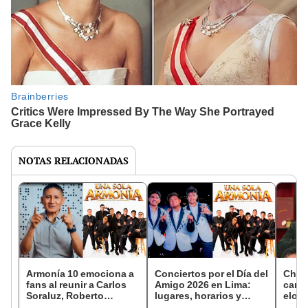
NOTAS RELACIONADAS
Armonía 10 emociona a
Conciertos por el Día del
Char
fans al reunir a Carlos
Amigo 2026 en Lima:
canta
Soraluz, Roberto
lugares, horarios y
elogi
Moreno, Marcos Yacila y
entradas
por s