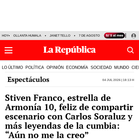
HOY
OLLANTA HUMALA
JANET TELLO
7 DE AGOSTO
TINKA RESULTADOS
LO ÚLTIMO
POLÍTICA
OPINIÓN
ECONOMÍA
SOCIEDAD
MUNDO
CIE
Espectáculos
04 Jul 2026 | 18:13 h
Stiven Franco, estrella de
Armonía 10, feliz de compartir
escenario con Carlos Soraluz y
más leyendas de la cumbia:
“Aún no me la creo”