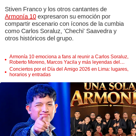
Stiven Franco y los otros cantantes de
Armonía 10
expresaron su emoción por
compartir escenario con íconos de la cumbia
como Carlos Soraluz, 'Chechi' Saavedra y
otros históricos del grupo.
Armonía 10 emociona a fans al reunir a Carlos Soraluz,
Roberto Moreno, Marcos Yacila y más leyendas del
grupo: “Mi corazón no puede más”
Conciertos por el Día del Amigo 2026 en Lima: lugares,
horarios y entradas