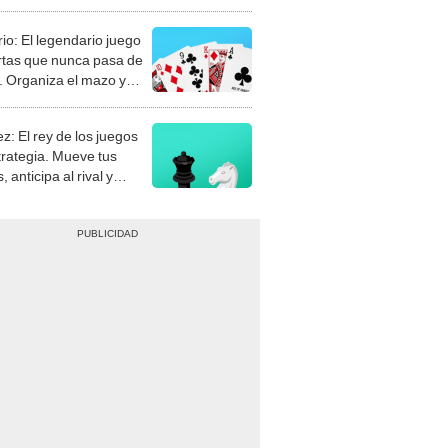
rio: El legendario juego
rtas que nunca pasa de
 Organiza el mazo y
stra tu habilidad.
z: El rey de los juegos
trategia. Mueve tus
, anticipa al rival y
gue el jaque mate.