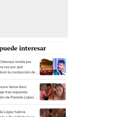
puede interesar
Eskenazi revela por
ra vez por qué
onó la conducción de
anja VIP’: “No
taba”
isura’ lanza duro
je tras supuesta
ión de Pamela López a
Michael en ‘La granja
“No lo comparto, así sea
a López habría
”
ido a Paul Michael en