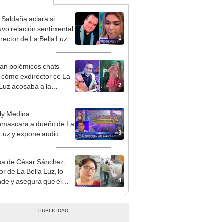
 Saldaña aclara si
vo relación sentimental
1
irector de La Bella Luz
denunciarlo por
ientos: “Me parece muy
an polémicos chats
 cómo exdirector de La
2
 Luz acosaba a la
nte Claudia Salazar:
nes?, te espero”
ly Medina
mascara a dueño de La
3
 Luz y expone audio
 le reclama a Naldy
ña por videos con César
a de César Sánchez,
hez
or de La Bella Luz, lo
4
nde y asegura que él
só relación clandestina
aldy Saldaña: "Hace
ños"