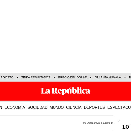
E AGOSTO
TINKA RESULTADOS
PRECIO DEL DÓLAR
OLLANTA HUMALA
P
N
ECONOMÍA
SOCIEDAD
MUNDO
CIENCIA
DEPORTES
ESPECTÁCU
06 Jun 2026 | 22:05 h
LO