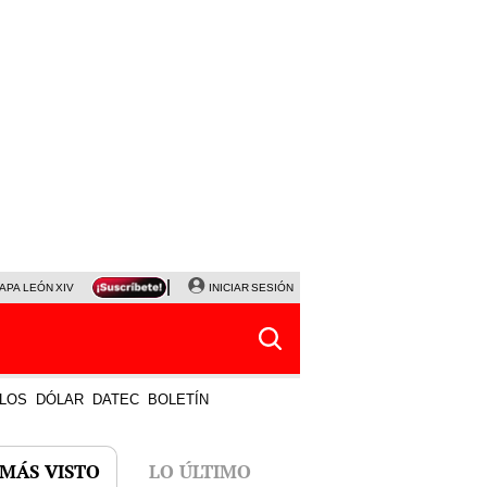
APA LEÓN XIV
NALDY SALDAÑA
INICIAR SESIÓN
LA BELLA LUZ
MAGALY MEDINA
HORÓS
LOS
DÓLAR
DATEC
BOLETÍN
 MÁS VISTO
LO ÚLTIMO