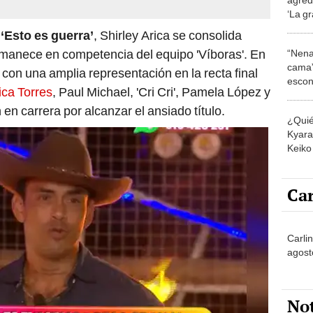
‘La gr
usuar
‘Esto es guerra’
, Shirley Arica se consolida
del re
rmanece en competencia del equipo 'Víboras'. En
“Nena
mujer
cama”
a con una amplia representación en la recta final
escon
ca Torres
, Paul Michael, 'Cri Cri', Pamela López y
los E
en carrera por alcanzar el ansiado título.
¿Quié
Kyara 
Keiko 
contra
Car
Carli
agost
No