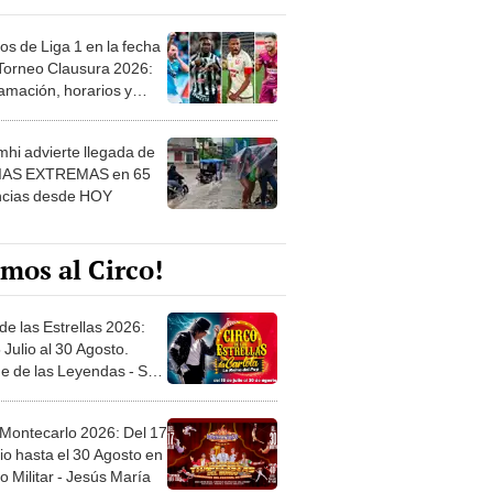
os de Liga 1 en la fecha
 Torneo Clausura 2026:
amación, horarios y
 ver
hi advierte llegada de
IAS EXTREMAS en 65
ncias desde HOY
mos al Circo!
de las Estrellas 2026:
 Julio al 30 Agosto.
e de las Leyendas - San
l
 Montecarlo 2026: Del 17
io hasta el 30 Agosto en
o Militar - Jesús María