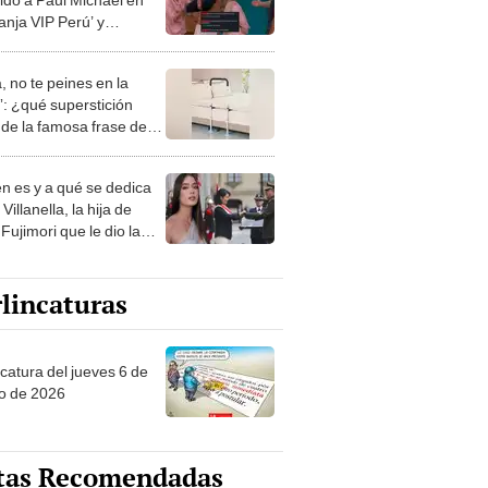
anja VIP Perú’ y
ios piden su expulsión
ality: “Boten a esa
, no te peines en la
”
: ¿qué superstición
de la famosa frase de
nanitos Verdes?
n es y a qué se dedica
Villanella, la hija de
Fujimori que le dio la
 a nivel nacional?
lincaturas
ncatura del jueves 6 de
o de 2026
tas Recomendadas