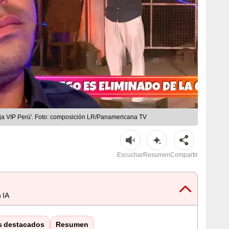
anja VIP Perú'. Foto: composición LR/Panamericana TV
Escuchar
Resumen
Compartir
 IA
s destacados
Resumen