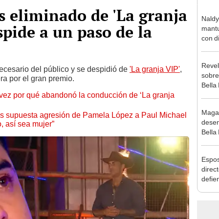
s eliminado de 'La granja
Naldy
spide a un paso de la
mantu
con d
tras 
tocam
Revel
bajo”
necesario del público y se despidió de
'La granja VIP'
,
sobre
ra por el gran premio.
Bella
 vez por qué abandonó la conducción de ‘La granja
canta
“¿Vie
Maga
ras supuesta agresión de Pamela López a Paul Michael
desen
, así sea mujer”
Bella
donde
Salda
Espos
Sánc
direct
defie
confe
con N
dos a