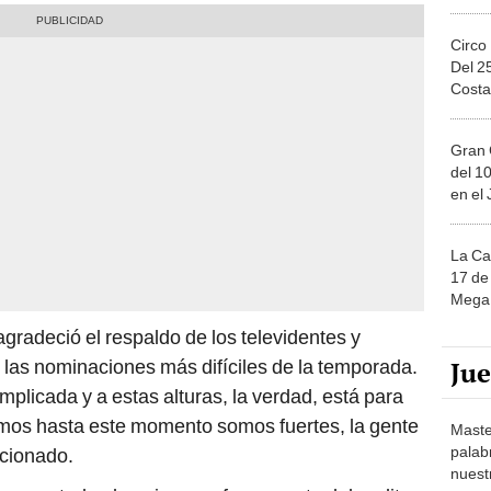
Circo
Del 2
Costa
Gran 
del 10
en el
La Ca
17 de 
Mega 
gradeció el respaldo de los televidentes y
Ju
las nominaciones más difíciles de la temporada.
plicada y a estas alturas, la verdad, está para
mos hasta este momento somos fuertes, la gente
Maste
palab
cionado.
nuest