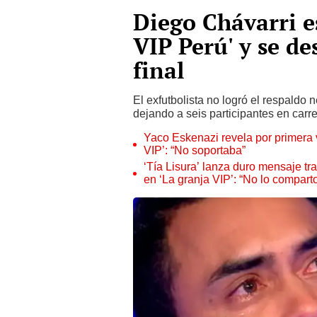
Diego Chávarri e
VIP Perú' y se de
final
El exfutbolista no logró el respaldo 
dejando a seis participantes en carre
Yaco Eskenazi revela por primera
VIP’: “No soportaba”
‘Tía Lisura’ lanza duro mensaje t
en ‘La granja VIP’: “No lo comparto