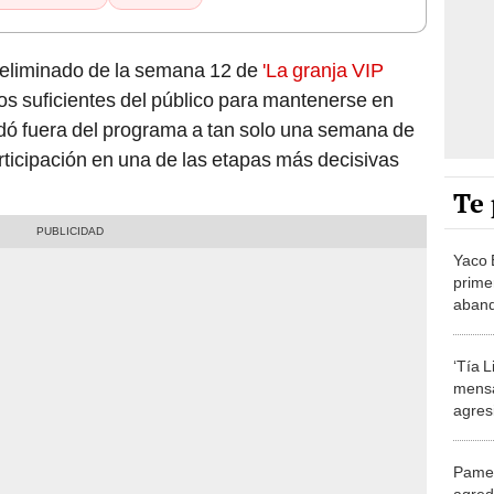
l eliminado de la semana 12 de
'La granja VIP
os suficientes del público para mantenerse en
edó fuera del programa a tan solo una semana de
participación en una de las etapas más decisivas
Te 
Yaco 
prime
aband
‘La gr
sopor
‘Tía L
mensa
agres
Paul 
VIP’: 
Pamel
mujer
agred