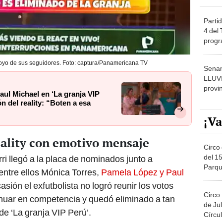
Partid
4 del
progr
dónde
oyo de sus seguidores. Foto: captura/Panamericana TV
Senam
LLUV
provi
ul Michael en ‘La granja VIP
n del reality: “Boten a esa
¡Va
eality con emotivo mensaje
Circo 
del 15
 llegó a la placa de nominados junto a
Parqu
entre ellos Mónica Torres,
Pamela López y Paul
Migue
sión el exfutbolista no logró reunir los votos
Circo
tinuar en competencia y quedó eliminado a tan
de Jul
de ‘La granja VIP Perú’.
Círcul