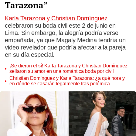
Tarazona”
Karla Tarazona y Christian Domínguez
celebraron su boda civil este 2 de junio en
Lima. Sin embargo, la alegría podría verse
empañada, ya que Magaly Medina tendría un
video revelador que podría afectar a la pareja
en su día especial.
¡Se dieron el sí! Karla Tarazona y Christian Domínguez
sellaron su amor en una romántica boda por civil
Christian Domínguez y Karla Tarazona: ¿a qué hora y
en dónde se casarán legalmente tras polémica
reconciliación?