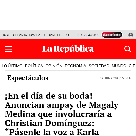
HOY
OLLANTA HUMALA
JANET TELLO
7 DE AGOSTO
TINKA RESULTADOS
LO ÚLTIMO
POLÍTICA
OPINIÓN
ECONOMÍA
SOCIEDAD
MUNDO
CIE
Espectáculos
02 Jun 2026 | 15:53 h
¡En el día de su boda!
Anuncian ampay de Magaly
Medina que involucraría a
Christian Domínguez:
“Pásenle la voz a Karla