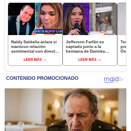
Naldy Saldaña aclara si
Jefferson Farfán es
Test
mantuvo relación
captado junto a la
presu
sentimental con director
hermana de Darinka
Óscar
de La Bella Luz tras
Ramírez mientras Xiomy
dueño
LEER MÁS
LEER MÁS
denunciarlo por
Kanashiro trabajaba: “Él
"Humi
tocamientos: “Me
tiene sus…”
parece muy bajo”