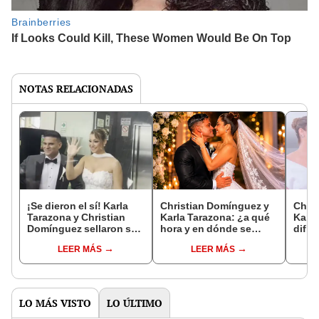
NOTAS RELACIONADAS
¡Se dieron el sí! Karla
Christian Domínguez y
Chri
Tarazona y Christian
Karla Tarazona: ¿a qué
Karla
Domínguez sellaron su
hora y en dónde se
difíc
amor en una romántica
casarán legalmente tras
antes
LEER MÁS
LEER MÁS
boda por civil
polémica
vía l
reconciliación?
nuest
LO MÁS VISTO
LO ÚLTIMO