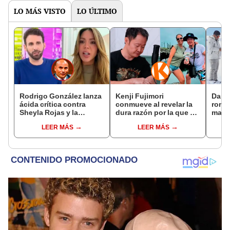
LO MÁS VISTO
LO ÚLTIMO
Rodrigo González lanza
Kenji Fujimori
Darin
ácida crítica contra
conmueve al revelar la
romá
Sheyla Rojas y la
dura razón por la que no
matri
cuestiona por su
tiene hijos con su
de su
LEER MÁS
LEER MÁS
relación con su hijo: "Te
esposa Erika Muñóz: "El
nervi
has dedicado a buscar
proceso judicial"
muchí
marido millonario"