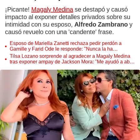
¡Picante!
Magaly Medina
se destapó y causó
impacto al exponer detalles privados sobre su
intimidad con su esposo,
Alfredo Zambrano
y
causó revuelo con una 'candente' frase.
Esposo de Mariella Zanetti rechaza pedir perdón a
Gamille y Farid Ode le responde: "Nunca la ha
respetado"
Tilsa Lozano sorprende al agradecer a Magaly Medina
tras exponer ampay de Jackson Mora: "Me ayudó a abrir
los ojos"