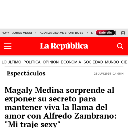
HOY
JORGE MESSI
ALIANZA LIMA VS SPORT BOYS
KENJI FUJIMORI
PRE
LO ÚLTIMO
POLÍTICA
OPINIÓN
ECONOMÍA
SOCIEDAD
MUNDO
CIE
Espectáculos
29 Jun 2025 | 14:08 h
Magaly Medina sorprende al
exponer su secreto para
mantener viva la llama del
amor con Alfredo Zambrano:
"Mi traje sexy"