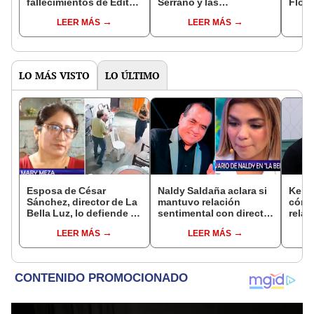
fallecimientos de Edita
Serrano y las
Flore
Guerrero, Paul Flores y
principales orquestas
Armo
LEER MÁS
LEER MÁS
más artistas que
del Perú emiten
conmocionaron al Perú
comunicado: "No
queremos morir"
LO MÁS VISTO
LO ÚLTIMO
Esposa de César
Naldy Saldaña aclara si
Kenji
Sánchez, director de La
mantuvo relación
cómo 
Bella Luz, lo defiende y
sentimental con director
relac
asegura que él confesó
de La Bella Luz tras
Fujim
LEER MÁS
LEER MÁS
relación clandestina
denunciarlo por
ausen
con Naldy Saldaña:
tocamientos: “Me
event
"Hace dos años"
parece muy bajo”
Érika