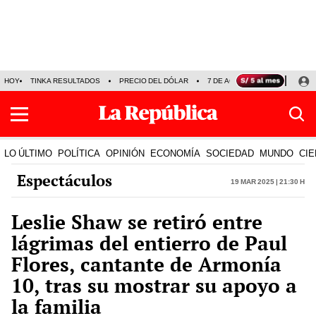
HOY
TINKA RESULTADOS
PRECIO DEL DÓLAR
7 DE AGOSTO
OLLANTA H
LO ÚLTIMO
POLÍTICA
OPINIÓN
ECONOMÍA
SOCIEDAD
MUNDO
CIE
Espectáculos
19 Mar 2025 | 21:30 h
Leslie Shaw se retiró entre
lágrimas del entierro de Paul
Flores, cantante de Armonía
10, tras su mostrar su apoyo a
la familia