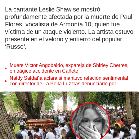
La cantante Leslie Shaw se mostró
profundamente afectada por la muerte de Paul
Flores, vocalista de Armonía 10, quien fue
víctima de un ataque violento. La artista estuvo
presente en el velorio y entierro del popular
‘Russo’.
Muere Víctor Angobaldo, expareja de Shirley Cherres,
en trágico accidente en Cañete
Naldy Saldaña aclara si mantuvo relación sentimental
con director de La Bella Luz tras denunciarlo por
tocamientos: “Me parece muy bajo”