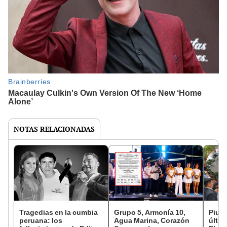
NOTAS RELACIONADAS
Tragedias en la cumbia
Grupo 5, Armonía 10,
Piura
peruana: los
Agua Marina, Corazón
últim