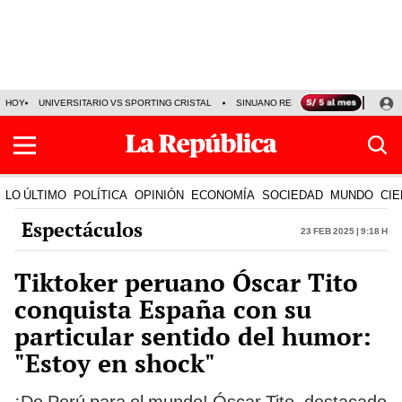
HOY
UNIVERSITARIO VS SPORTING CRISTAL
SINUANO RESULTADOS HOY
CA
LO ÚLTIMO
POLÍTICA
OPINIÓN
ECONOMÍA
SOCIEDAD
MUNDO
CIE
Espectáculos
23 Feb 2025 | 9:18 h
Tiktoker peruano Óscar Tito
conquista España con su
particular sentido del humor:
"Estoy en shock"