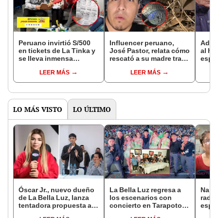
Peruano invirtió S/500
Influencer peruano,
Adul
en tickets de La Tinka y
José Pastor, relata cómo
al ha
se lleva inmensa
rescató a su madre tras
espos
sorpresa: "Quiero dejar
colapso del techo en
era e
LEER MÁS
LEER MÁS
de trabajar"
Real Plaza Trujillo:
"Estaba enterrada"
LO MÁS VISTO
LO ÚLTIMO
Óscar Jr., nuevo dueño
La Bella Luz regresa a
Nald
de La Bella Luz, lanza
los escenarios con
radic
tentadora propuesta a
concierto en Tarapoto
espos
Naldy Saldaña tras
tras nuevo liderazgo de
de La