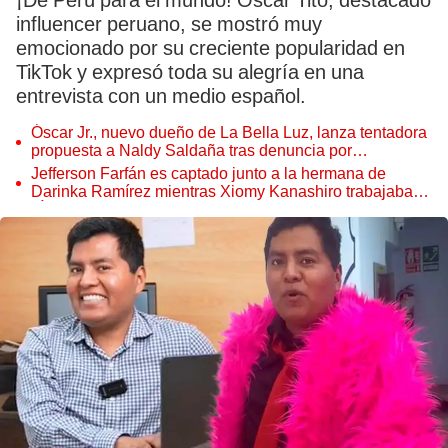
¡De Perú para el mundo! Óscar Tito, destacado
influencer peruano, se mostró muy
emocionado por su creciente popularidad en
TikTok y expresó toda su alegría en una
entrevista con un medio español.
Óscar Jr., nuevo dueño de La Bella Luz, lanza tentadora
propuesta a Naldy Saldaña tras denuncia por
tocamientos
Jefferson Farfán es captado junto a la hermana de
Darinka Ramírez mientras Xiomy Kanashiro trabajaba:
“Él tiene sus…”