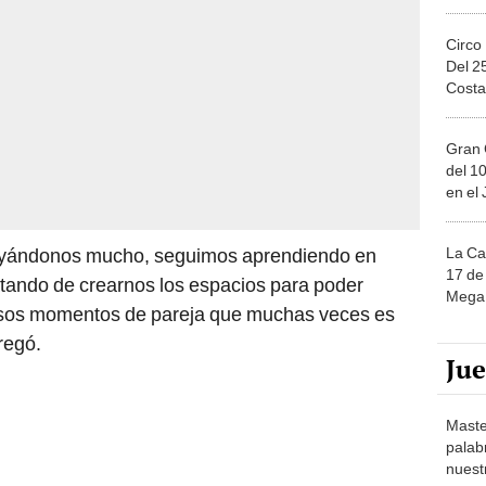
Circo
Del 2
Costa
Gran 
del 10
en el
La Ca
poyándonos mucho, seguimos aprendiendo en
17 de 
atando de crearnos los espacios para poder
Mega 
 esos momentos de pareja que muchas veces es
gregó.
Ju
Maste
palab
nuest