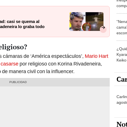
compa
"Cant
ad: casi se quema al
“Nena
adeneira lo graba todo
cama”
escon
los E
eligioso?
¿Quié
Kyara 
as cámaras de ‘América espectáculos’,
Mario Hart
Keiko 
e casarse
por religioso con Korina Rivadeneira,
contra
e manera civil con la influencer.
Car
Carli
agost
No