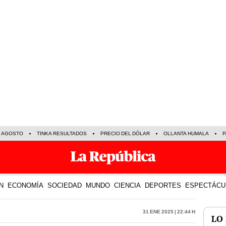
E AGOSTO
TINKA RESULTADOS
PRECIO DEL DÓLAR
OLLANTA HUMALA
P
N
ECONOMÍA
SOCIEDAD
MUNDO
CIENCIA
DEPORTES
ESPECTÁCU
31 Ene 2025 | 22:44 h
LO