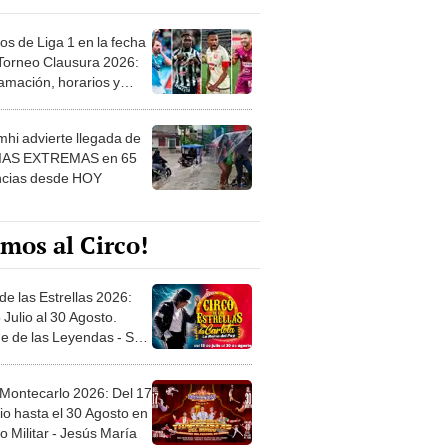
os de Liga 1 en la fecha
 Torneo Clausura 2026:
amación, horarios y
 ver
hi advierte llegada de
IAS EXTREMAS en 65
ncias desde HOY
mos al Circo!
de las Estrellas 2026:
 Julio al 30 Agosto.
e de las Leyendas - San
l
 Montecarlo 2026: Del 17
io hasta el 30 Agosto en
o Militar - Jesús María