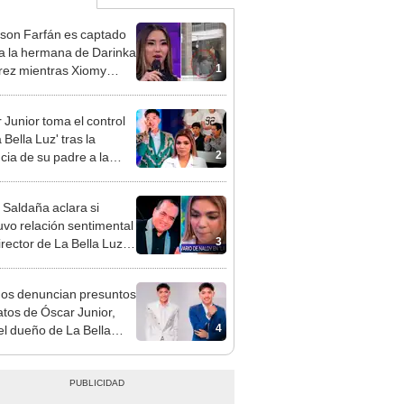
rson Farfán es captado
 a la hermana de Darinka
1
ez mientras Xiomy
hiro trabajaba: “Él tiene
”
 Junior toma el control
 Bella Luz' tras la
2
cia de su padre a la
sta por caso Naldy
aña
 Saldaña aclara si
vo relación sentimental
3
irector de La Bella Luz
denunciarlo por
ientos: “Me parece muy
gos denuncian presuntos
atos de Óscar Junior,
4
del dueño de La Bella
"Humilla a los demás"