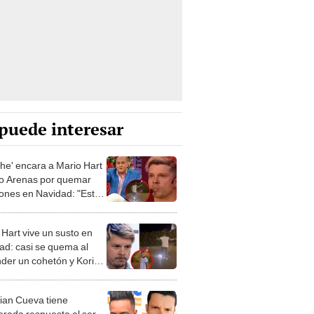
puede interesar
che' encara a Mario Hart
ro Arenas por quemar
ones en Navidad: "Está
bido en nuestro país"
 Hart vive un susto en
ad: casi se quema al
der un cohetón y Korina
eneira lo graba todo
tian Cueva tiene
erada respuesta al ser