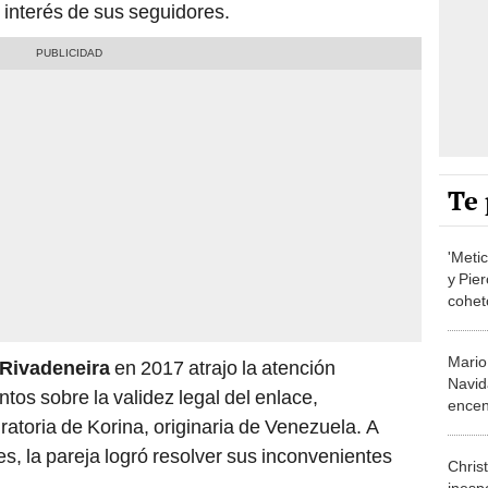
l interés de sus seguidores.
Te 
'Meti
y Pie
cohet
prohi
Mario
 Rivadeneira
en 2017 atrajo la atención
Navid
tos sobre la validez legal del enlace,
encen
ratoria de Korina, originaria de Venezuela. A
Rivad
les, la pareja logró resolver sus inconvenientes
Chris
inesp