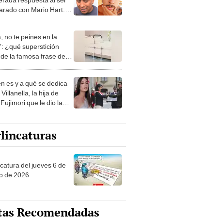
rado con Mario Hart:
o un poquito mejor"
, no te peines en la
: ¿qué superstición
de la famosa frase de
nanitos Verdes?
n es y a qué se dedica
Villanella, la hija de
Fujimori que le dio la
 a nivel nacional?
lincaturas
ncatura del jueves 6 de
o de 2026
tas Recomendadas