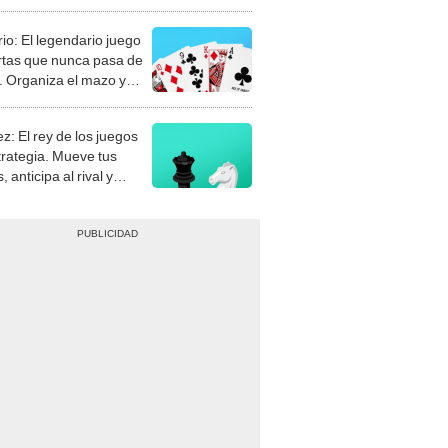
rio: El legendario juego
rtas que nunca pasa de
 Organiza el mazo y
stra tu habilidad.
z: El rey de los juegos
trategia. Mueve tus
, anticipa al rival y
gue el jaque mate.