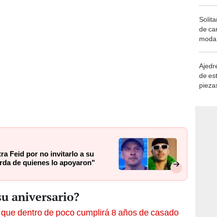
Solita
de ca
moda.
demue
Ajedre
de es
piezas
consi
ra Feid por no invitarlo a su
erda de quienes lo apoyaron"
su aniversario?
 que dentro de poco cumplirá 8 años de casado