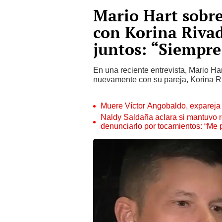
Mario Hart sobre
con Korina Rivad
juntos: “Siempre
En una reciente entrevista, Mario Har
nuevamente con su pareja, Korina Ri
Muere Víctor Angobaldo, expareja 
Naldy Saldaña aclara si mantuvo re
denunciarlo por tocamientos: “Me 