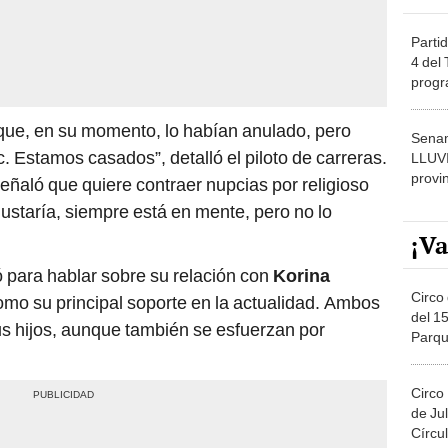
Partid
4 del
progr
dónde
que, en su momento, lo habían anulado, pero
Senam
 Estamos casados”, detalló el piloto de carreras.
LLUV
provi
eñaló que quiere contraer nupcias por religioso
gustaría, siempre está en mente, pero no lo
¡Va
 para hablar sobre su relación con
Korina
Circo 
omo su principal soporte en la actualidad. Ambos
del 15
sus hijos, aunque también se esfuerzan por
Parqu
Migue
Circo
de Jul
Círcul