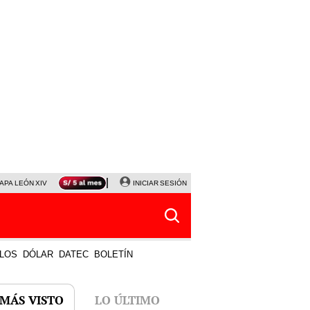
APA LEÓN XIV
NALDY SALDAÑA
INICIAR SESIÓN
LA BELLA LUZ
MAGALY MEDINA
HORÓS
LOS
DÓLAR
DATEC
BOLETÍN
 MÁS VISTO
LO ÚLTIMO