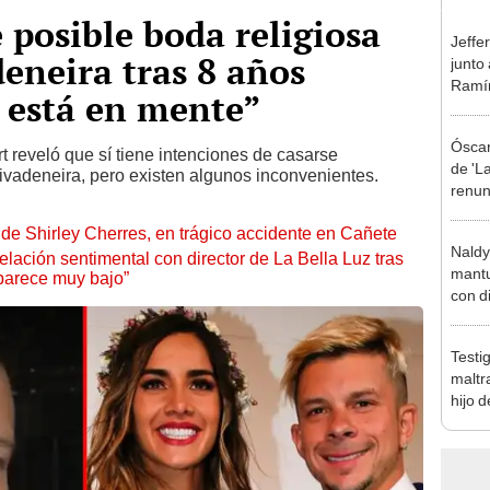
 posible boda religiosa
Jeffe
eneira tras 8 años
junto
Ramír
 está en mente”
Kanas
sus…
Óscar
t reveló que sí tiene intenciones de casarse
de 'La
vadeneira, pero existen algunos inconvenientes.
renun
orque
de Shirley Cherres, en trágico accidente en Cañete
Sald
Naldy
lación sentimental con director de La Bella Luz tras
mantu
parece muy bajo”
con d
tras 
tocam
Testi
bajo”
maltr
hijo 
Luz: 