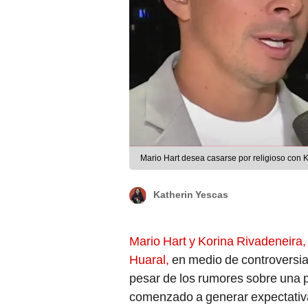
Mario Hart desea casarse por religioso con K
Katherin Yescas
Mario Hart y Korina Rivadeneira,
Huaral,
en medio de controversia
pesar de los rumores sobre una p
comenzado a generar expectativa