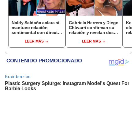
Naldy Saldaña aclara si
Gabriela Herrera y Diego
Kenji
mantuvo relación
Chávarri confirman su
cómo 
sentimental con director
relación y revelan desde
relac
de La Bella Luz tras
cuándo son pareja: "Un
Fujim
LEER MÁS
LEER MÁS
denunciarlo por
momento muy bonito"
ausen
tocamientos: “Me
event
parece muy bajo”
Érika