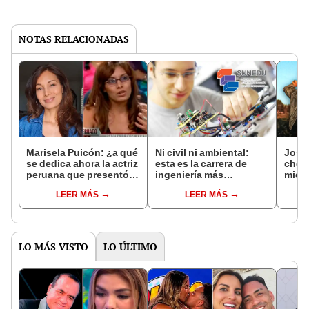
NOTAS RELACIONADAS
Marisela Puicón: ¿a qué
Ni civil ni ambiental:
Josi 
se dedica ahora la actriz
esta es la carrera de
chef:
peruana que presentó
ingeniería más
mide 
su 'demanda' en 'Caso
estudiada en el Perú,
su v
LEER MÁS
LEER MÁS
cerrado'?
según Sunedu
LO MÁS VISTO
LO ÚLTIMO