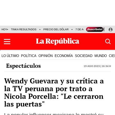
HOY
TINKA RESULTADOS
PRECIO DEL DÓLAR
7 DE AGOSTO
OLLANTA H
LO ÚLTIMO
POLÍTICA
OPINIÓN
ECONOMÍA
SOCIEDAD
MUNDO
CIE
Espectáculos
19 Ago 2023 | 16:34 h
Wendy Guevara y su crítica a
la TV peruana por trato a
Nicola Porcella: "Le cerraron
las puertas"