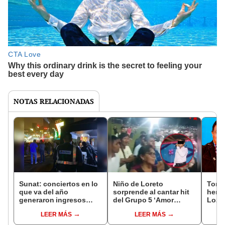
NOTAS RELACIONADAS
Sunat: conciertos en lo
Niño de Loreto
Tony
que va del año
sorprende al cantar hit
herm
generaron ingresos
del Grupo 5 ‘Amor
Loza
superiores a los S/19
vuelve’ en lengua
quita
LEER MÁS
LEER MÁS
millones
originaria: “Lo nuestro
primero”