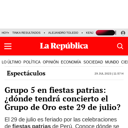
HOY
TINKA RESULTADOS
ALEJANDRO TOLEDO
KENJI FUJIMORI
PRECIO
LO ÚLTIMO
POLÍTICA
OPINIÓN
ECONOMÍA
SOCIEDAD
MUNDO
CIE
Espectáculos
29 Jul 2023 | 11:57 h
Grupo 5 en fiestas patrias:
¿dónde tendrá concierto el
Grupo de Oro este 29 de julio?
El 29 de julio es feriado por las celebraciones
de
fiestas patrias
de Perú. Conoce dónde se