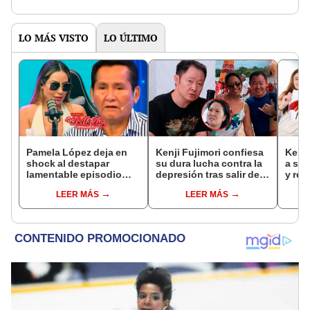
LO MÁS VISTO
LO ÚLTIMO
Pamela López deja en
Kenji Fujimori confiesa
Keiko
shock al destapar
su dura lucha contra la
a sus
lamentable episodio
depresión tras salir del
y res
que vivió con dueños
Congreso y destapa
llama
LEER MÁS
LEER MÁS
de La Bella Luz: "Hasta
inolvidable gesto de su
“No 
el día de hoy ..."
esposa