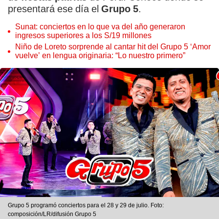
presentará ese día el
Grupo 5
.
Sunat: conciertos en lo que va del año generaron
ingresos superiores a los S/19 millones
Niño de Loreto sorprende al cantar hit del Grupo 5 ‘Amor
vuelve’ en lengua originaria: “Lo nuestro primero”
Grupo 5 programó conciertos para el 28 y 29 de julio. Foto:
composición/LR/difusión Grupo 5