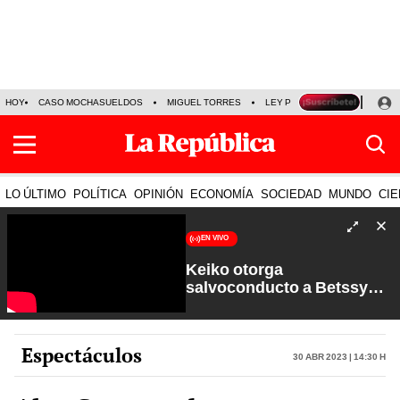
HOY
CASO MOCHASUELDOS
MIGUEL TORRES
LEY PULPÍN
PRECIO DEL
LO ÚLTIMO
POLÍTICA
OPINIÓN
ECONOMÍA
SOCIEDAD
MUNDO
CIE
EN VIVO
Keiko otorga
salvoconducto a Betssy
Chávez y renuevan
Petroperú | Sin Guion con
Rosa María Palacios
Espectáculos
30 Abr 2023 | 14:30 h