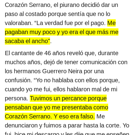
Corazón Serrano, el piurano decidió dar un
paso al costado porque sentía que no lo
valoraban. “La verdad fue por el pago.
Me
pagaban muy poco y yo era el que más me
sacaba el ancho"
.
El cantante de 46 años reveló que, durante
muchos años, dejó de tener comunicación con
los hermanos Guerrero Neira por una
confusión. “Yo no hablaba con ellos porque,
cuando yo me fui, ellos hablaron mal de mi
persona.
Tuvimos un percance porque
pensaban que yo me presentaba como
Corazón Serrano. Y eso era falso.
Me
denunciaron y fuimos a parar hasta la corte. Yo
fui, hice mi descargo y les dije que me enseñen