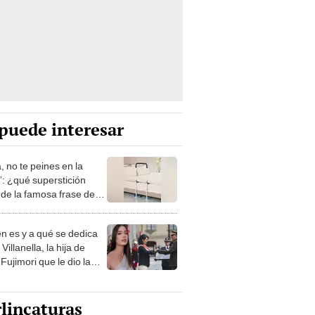
puede interesar
, no te peines en la
: ¿qué superstición
de la famosa frase de
nanitos Verdes?
n es y a qué se dedica
Villanella, la hija de
Fujimori que le dio la
 a nivel nacional?
lincaturas