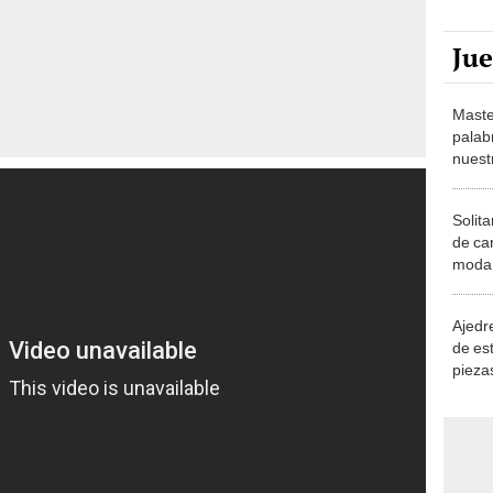
Ju
Maste
palab
nuest
Solita
de ca
moda.
demue
Ajedre
de es
piezas
consi