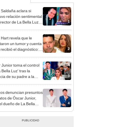
 Saldaña aclara si
vo relación sentimental
1
irector de La Bella Luz
denunciarlo por
ientos: “Me parece muy
 Hart revela que le
taron un tumor y cuenta
2
recibió el diagnóstico:
res muy fuertes..."
 Junior toma el control
 Bella Luz' tras la
3
cia de su padre a la
sta por caso Naldy
aña
gos denuncian presuntos
atos de Óscar Junior,
4
del dueño de La Bella
"Humilla a los demás"