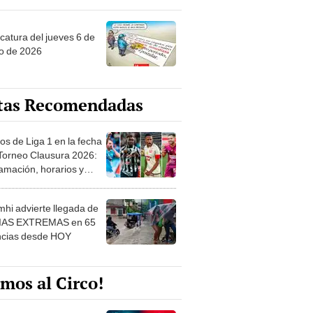
ncatura del jueves 6 de
o de 2026
tas Recomendadas
os de Liga 1 en la fecha
 Torneo Clausura 2026:
amación, horarios y
 ver
hi advierte llegada de
IAS EXTREMAS en 65
ncias desde HOY
mos al Circo!