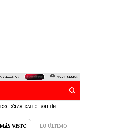
APA LEÓN XIV
NALDY SALDAÑA
INICIAR SESIÓN
LA BELLA LUZ
MAGALY MEDINA
HORÓS
LOS
DÓLAR
DATEC
BOLETÍN
 MÁS VISTO
LO ÚLTIMO