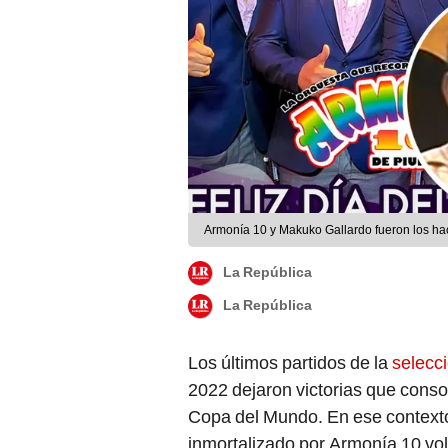
Armonía 10 y Makuko Gallardo fueron los ha
La República
La República
Los últimos partidos de la
selecc
2022 dejaron victorias que consol
Copa del Mundo. En ese context
inmortalizado por Armonía 10 volv