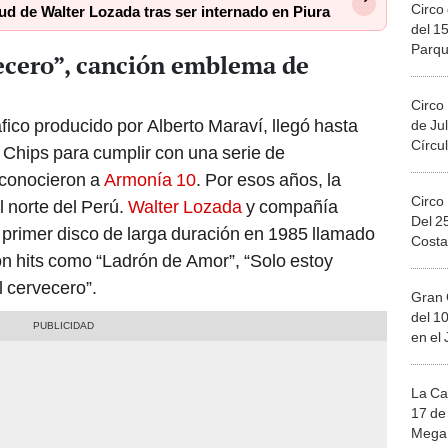
Circo 
ud de Walter Lozada tras ser internado en Piura
del 15
Parqu
vecero”, canción emblema de
Migue
Circo
fico producido por Alberto Maraví, llegó hasta
de Jul
Círcul
o Chips para cumplir con una serie de
 conocieron a
Armonía 10
. Por esos años, la
Circo
l norte del Perú.
Walter Lozada
y compañía
Del 2
 primer disco de larga duración en 1985 llamado
Costa
n hits como “Ladrón de Amor”, “Solo estoy
l cervecero”.
Gran 
del 10
en el
La Ca
17 de 
Mega 