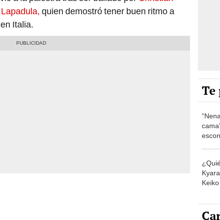
 Lapadula,
quien demostró tener buen ritmo a
en Italia.
Te 
“Nena
cama”
escon
los E
¿Quié
Kyara 
Keiko 
contra
Car