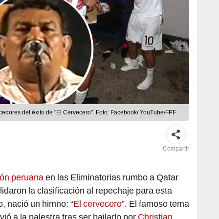
cedores del éxito de "El Cervecero". Foto: Facebook/ YouTube/FPF
Compartir
ión peruana
en las Eliminatorias rumbo a Qatar
idaron la clasificación al repechaje para esta
o, nació un himno:
“El cervecero”
. El famoso tema
ió a la palestra tras ser bailado por
Christian