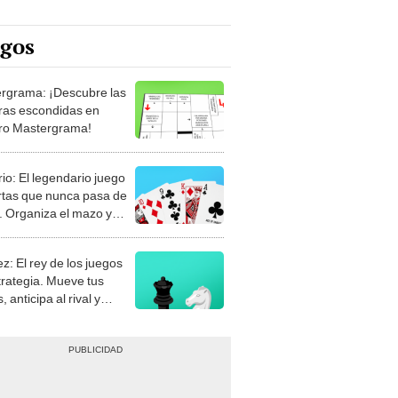
egos
rgrama: ¡Descubre las
ras escondidas en
ro Mastergrama!
rio: El legendario juego
rtas que nunca pasa de
 Organiza el mazo y
stra tu habilidad.
z: El rey de los juegos
trategia. Mueve tus
, anticipa al rival y
gue el jaque mate.