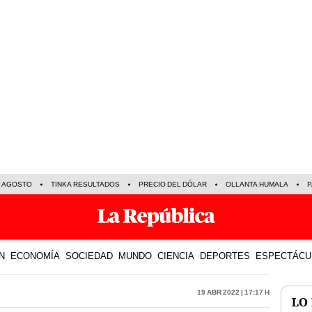
E AGOSTO
TINKA RESULTADOS
PRECIO DEL DÓLAR
OLLANTA HUMALA
P
N
ECONOMÍA
SOCIEDAD
MUNDO
CIENCIA
DEPORTES
ESPECTÁCU
19 Abr 2022 | 17:17 h
LO