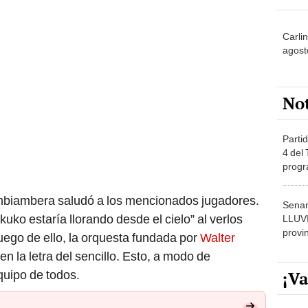
Carli
agost
No
Partid
4 del
progr
dónde
umbiambera saludó a los mencionados jugadores.
Senam
ko estaría llorando desde el cielo” al verlos
LLUV
provi
uego de ello, la orquesta fundada por
Walter
 la letra del sencillo. Esto, a modo de
quipo de todos.
¡Va