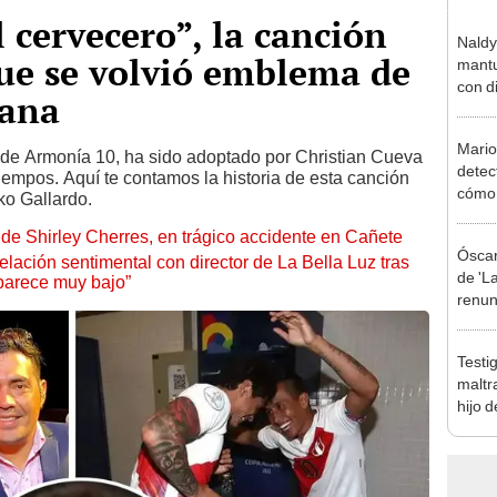
l cervecero”, la canción
Naldy
ue se volvió emblema de
mantu
con d
uana
tras 
tocam
Mario
bajo”
a de Armonía 10, ha sido adoptado por Christian Cueva
detec
iempos. Aquí te contamos la historia de esta canción
cómo 
ko Gallardo.
"Dolo
de Shirley Cherres, en trágico accidente en Cañete
Óscar
lación sentimental con director de La Bella Luz tras
de 'La
parece muy bajo”
renun
orque
Sald
Testi
maltr
hijo 
Luz: 