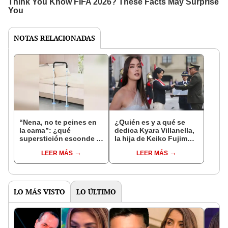
NOTAS RELACIONADAS
“Nena, no te peines en
¿Quién es y a qué se
la cama”: ¿qué
dedica Kyara Villanella,
superstición esconde la
la hija de Keiko Fujimori
famosa frase de los
que le dio la contra a
LEER MÁS
LEER MÁS
Enanitos Verdes?
nivel nacional?
LO MÁS VISTO
LO ÚLTIMO