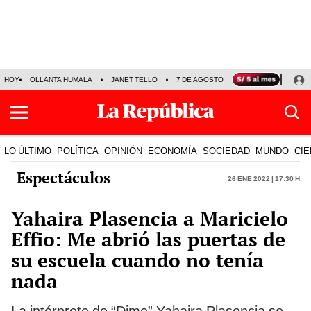
HOY
OLLANTA HUMALA
JANET TELLO
7 DE AGOSTO
TINKA RESULTADOS
LO ÚLTIMO
POLÍTICA
OPINIÓN
ECONOMÍA
SOCIEDAD
MUNDO
CIE
Espectáculos
26 Ene 2022 | 17:30 h
Yahaira Plasencia a Maricielo
Effio: Me abrió las puertas de
su escuela cuando no tenía
nada