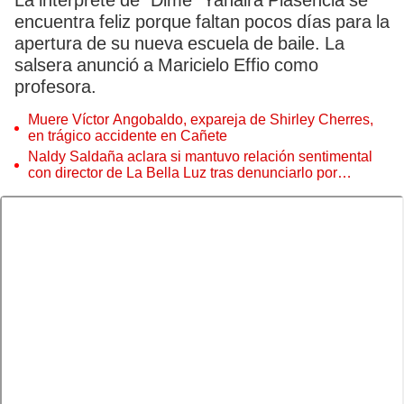
La intérprete de “Dime” Yahaira Plasencia se
encuentra feliz porque faltan pocos días para la
apertura de su nueva escuela de baile. La
salsera anunció a Maricielo Effio como
profesora.
Muere Víctor Angobaldo, expareja de Shirley Cherres,
en trágico accidente en Cañete
Naldy Saldaña aclara si mantuvo relación sentimental
con director de La Bella Luz tras denunciarlo por
tocamientos: “Me parece muy bajo”