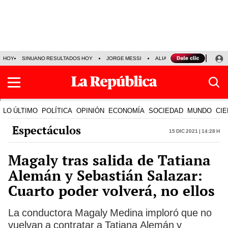
HOY
SINUANO RESULTADOS HOY
JORGE MESSI
ALIANZA LIMA VS SPORT BO
LO ÚLTIMO
POLÍTICA
OPINIÓN
ECONOMÍA
SOCIEDAD
MUNDO
CIE
Espectáculos
15 Dic 2021 | 14:28 h
Magaly tras salida de Tatiana
Alemán y Sebastián Salazar:
Cuarto poder volverá, no ellos
La conductora Magaly Medina imploró que no
vuelvan a contratar a Tatiana Alemán y