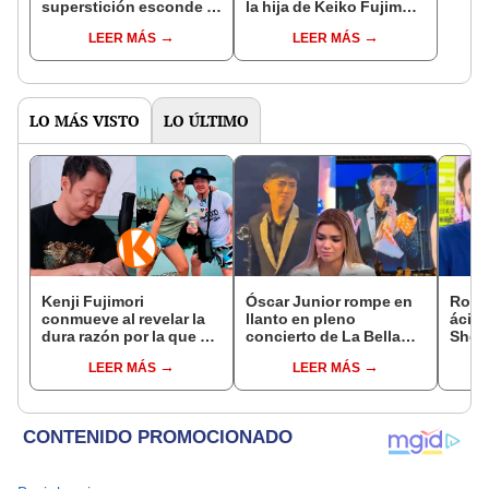
superstición esconde la
la hija de Keiko Fujimori
famosa frase de los
que le dio la contra a
LEER MÁS
LEER MÁS
Enanitos Verdes?
nivel nacional?
LO MÁS VISTO
LO ÚLTIMO
Kenji Fujimori
Óscar Junior rompe en
Rodr
conmueve al revelar la
llanto en pleno
ácida
dura razón por la que no
concierto de La Bella
Sheyl
tiene hijos con su
Luz en Tarapoto tras
cuest
LEER MÁS
LEER MÁS
esposa Erika Muñóz: "El
denuncia de Naldy
relac
proceso judicial"
Saldaña
has 
marid