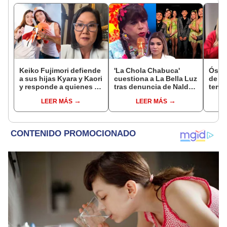
Keiko Fujimori defiende
'La Chola Chabuca'
Óscar
a sus hijas Kyara y Kaori
cuestiona a La Bella Luz
de La
y responde a quienes la
tras denuncia de Naldy
tenta
llaman ‘suegra’ en vivo:
y lanza urgente llamado:
Naldy
LEER MÁS
LEER MÁS
“No pueden decirme”
"Necesitamos justicia"
denu
tocam
haber