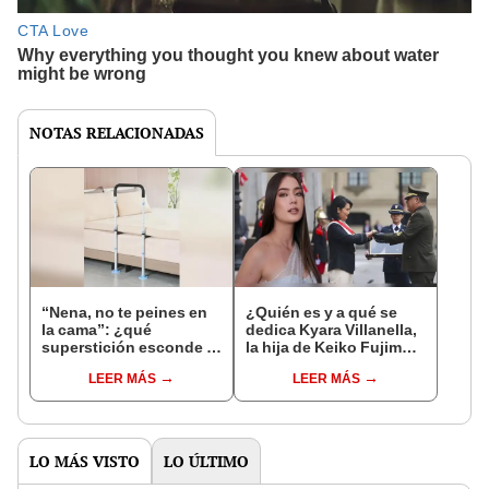
NOTAS RELACIONADAS
“Nena, no te peines en
¿Quién es y a qué se
la cama”: ¿qué
dedica Kyara Villanella,
superstición esconde la
la hija de Keiko Fujimori
famosa frase de los
que le dio la contra a
LEER MÁS
LEER MÁS
Enanitos Verdes?
nivel nacional?
LO MÁS VISTO
LO ÚLTIMO