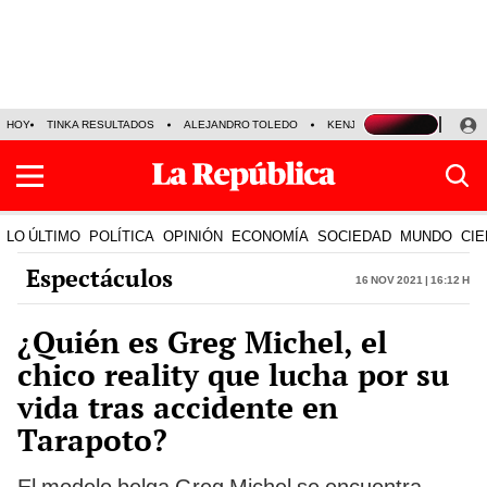
HOY
TINKA RESULTADOS
ALEJANDRO TOLEDO
KENJI FUJIMORI
PRECIO
LO ÚLTIMO
POLÍTICA
OPINIÓN
ECONOMÍA
SOCIEDAD
MUNDO
CIE
Espectáculos
16 Nov 2021 | 16:12 h
¿Quién es Greg Michel, el
chico reality que lucha por su
vida tras accidente en
Tarapoto?