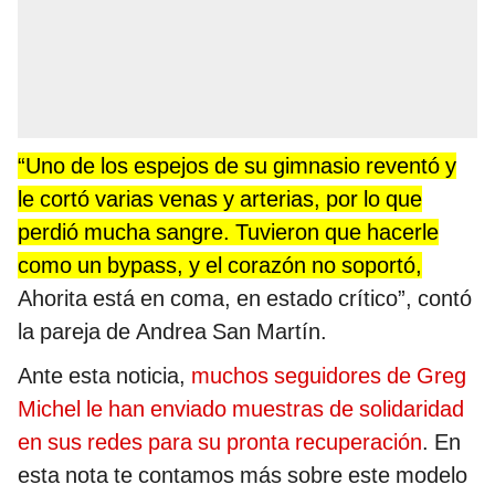
“Uno de los espejos de su gimnasio reventó y
le cortó varias venas y arterias, por lo que
perdió mucha sangre. Tuvieron que hacerle
como un bypass, y el corazón no soportó,
Ahorita está en coma, en estado crítico”, contó
la pareja de Andrea San Martín.
Ante esta noticia,
muchos seguidores de Greg
Michel le han enviado muestras de solidaridad
en sus redes para su pronta recuperación
. En
esta nota te contamos más sobre este modelo