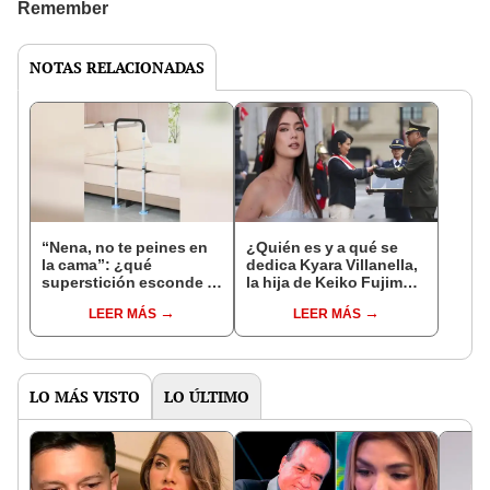
NOTAS RELACIONADAS
“Nena, no te peines en
¿Quién es y a qué se
la cama”: ¿qué
dedica Kyara Villanella,
superstición esconde la
la hija de Keiko Fujimori
famosa frase de los
que le dio la contra a
LEER MÁS
LEER MÁS
Enanitos Verdes?
nivel nacional?
LO MÁS VISTO
LO ÚLTIMO