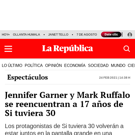
HOY
OLLANTA HUMALA
JANET TELLO
7 DE AGOSTO
TINKA RESULTADOS
LO ÚLTIMO
POLÍTICA
OPINIÓN
ECONOMÍA
SOCIEDAD
MUNDO
CIE
Espectáculos
24 Feb 2021 | 14:38 h
Jennifer Garner y Mark Ruffalo
se reencuentran a 17 años de
Si tuviera 30
Los protagonistas de Si tuviera 30 volverán a
estar juntos en la pantalla grande en una