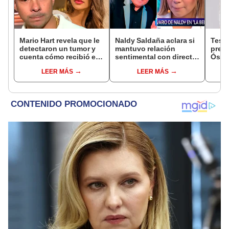
Mario Hart revela que le
Naldy Saldaña aclara si
Test
detectaron un tumor y
mantuvo relación
presu
cuenta cómo recibió el
sentimental con director
Óscar
diagnóstico: "Dolores
de La Bella Luz tras
dueño
LEER MÁS
LEER MÁS
muy fuertes..."
denunciarlo por
"Humi
tocamientos: “Me
parece muy bajo”