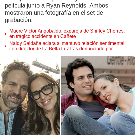
película junto a Ryan Reynolds. Ambos
mostraron una fotografía en el set de
grabación.
Muere Víctor Angobaldo, expareja de Shirley Cherres,
en trágico accidente en Cañete
Naldy Saldaña aclara si mantuvo relación sentimental
con director de La Bella Luz tras denunciarlo por
tocamientos: “Me parece muy bajo”