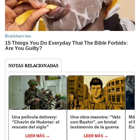
NOTAS RELACIONADAS
Una película delivery:
Una obra maestra: “Vals
Más d
“Chavín de Huántar: el
con Bashir”, un brutal
el Fe
rescate del siglo”
testimonio de la guerra
Euro
LEER MÁS
LEER MÁS