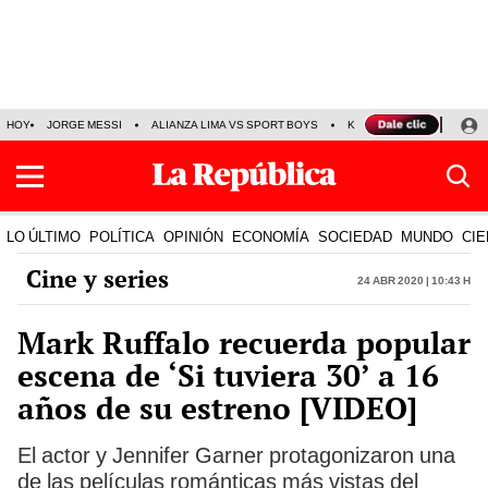
HOY
JORGE MESSI
ALIANZA LIMA VS SPORT BOYS
KENJI FUJIMORI
PRE
LO ÚLTIMO
POLÍTICA
OPINIÓN
ECONOMÍA
SOCIEDAD
MUNDO
CIE
Cine y series
24 Abr 2020 | 10:43 h
Mark Ruffalo recuerda popular
escena de ‘Si tuviera 30’ a 16
años de su estreno [VIDEO]
El actor y Jennifer Garner protagonizaron una
de las películas románticas más vistas del