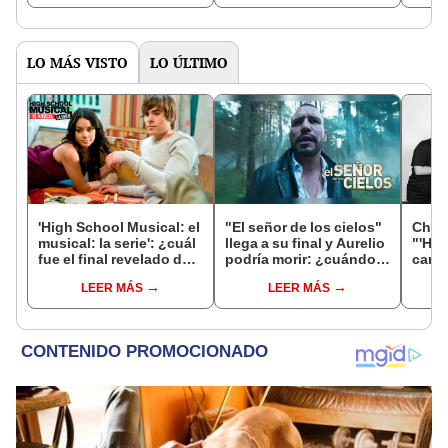
LO MÁS VISTO
LO ÚLTIMO
'High School Musical: el
"El señor de los cielos"
Chela
musical: la serie': ¿cuál
llega a su final y Aurelio
"'Ham
fue el final revelado de
podría morir: ¿cuándo
cambi
Troy y Gabriela?
acabará?
actor
LEER MÁS
LEER MÁS