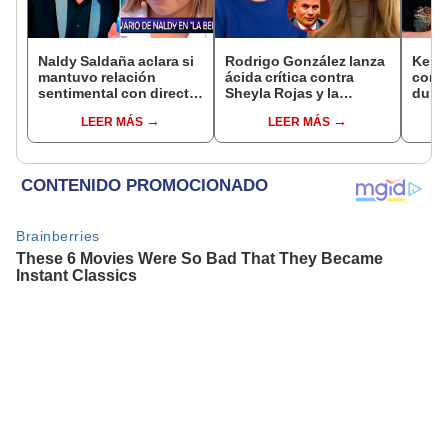
Naldy Saldaña aclara si
Rodrigo González lanza
Kenji
mantuvo relación
ácida crítica contra
conmu
sentimental con director
Sheyla Rojas y la
dura 
de La Bella Luz tras
cuestiona por su
tiene
LEER MÁS
LEER MÁS
denunciarlo por
relación con su hijo: "Te
espos
tocamientos: “Me
has dedicado a buscar
proce
parece muy bajo”
marido millonario"