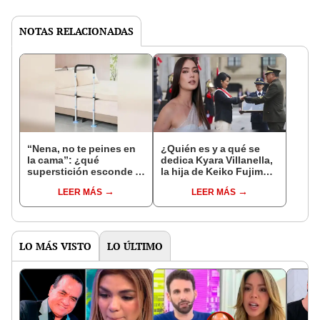
NOTAS RELACIONADAS
“Nena, no te peines en
¿Quién es y a qué se
la cama”: ¿qué
dedica Kyara Villanella,
superstición esconde la
la hija de Keiko Fujimori
famosa frase de los
que le dio la contra a
LEER MÁS
LEER MÁS
Enanitos Verdes?
nivel nacional?
LO MÁS VISTO
LO ÚLTIMO