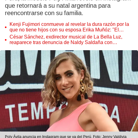
que retornará a su natal argentina para
reencontrarse con su familia.
Kenji Fujimori conmueve al revelar la dura razón por la
que no tiene hijos con su esposa Erika Muñóz: "El
proceso judicial"
César Sánchez, exdirector musical de La Bella Luz,
reaparece tras denuncia de Naldy Saldaña con
polémico pedido
Poly Ávila anuncia en Instagram que se va del Perú. Foto: Jenny Valdivia