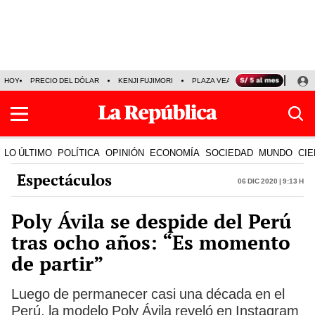
HOY
PRECIO DEL DÓLAR
KENJI FUJIMORI
PLAZA VEA
FERIADOS
KE
LO ÚLTIMO
POLÍTICA
OPINIÓN
ECONOMÍA
SOCIEDAD
MUNDO
CIE
Espectáculos
06 Dic 2020 | 9:13 h
Poly Ávila se despide del Perú
tras ocho años: “Es momento
de partir”
Luego de permanecer casi una década en el
Perú, la modelo Poly Ávila reveló en Instagram