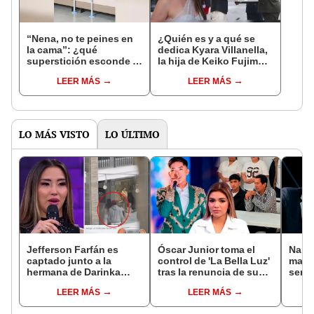
“Nena, no te peines en
¿Quién es y a qué se
la cama”: ¿qué
dedica Kyara Villanella,
superstición esconde la
la hija de Keiko Fujimori
famosa frase de los
que le dio la contra a
LEER MÁS
LEER MÁS
Enanitos Verdes?
nivel nacional?
LO MÁS VISTO
LO ÚLTIMO
Jefferson Farfán es
Óscar Junior toma el
Naldy
captado junto a la
control de 'La Bella Luz'
mant
hermana de Darinka
tras la renuncia de su
senti
Ramírez mientras Xiomy
padre a la orquesta por
de La
LEER MÁS
LEER MÁS
Kanashiro trabajaba: “Él
caso Naldy Saldaña
denun
tiene sus…”
toca