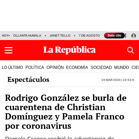
HOY
OLLANTA HUMALA
JANET TELLO
7 DE AGOSTO
TINKA RESULTADOS
LO ÚLTIMO
POLÍTICA
OPINIÓN
ECONOMÍA
SOCIEDAD
MUNDO
CIE
Espectáculos
19 Mar 2020 | 10:53 h
Rodrigo González se burla de
cuarentena de Christian
Domínguez y Pamela Franco
por coronavirus