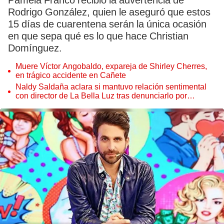
Pamela Franco recibió la advertencia de
Rodrigo González, quien le aseguró que estos
15 días de cuarentena serán la única ocasión
en que sepa qué es lo que hace Christian
Domínguez.
Muere Víctor Angobaldo, expareja de Shirley Cherres,
en trágico accidente en Cañete
Naldy Saldaña aclara si mantuvo relación sentimental
con director de La Bella Luz tras denunciarlo por
tocamientos: “Me parece muy bajo”