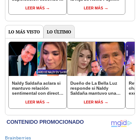
famosa frase de los
que le dio la contra a
LEER MÁS
LEER MÁS
Enanitos Verdes?
nivel nacional?
LO MÁS VISTO
LO ÚLTIMO
Naldy Saldaña aclara si
Dueño de La Bella Luz
Reve
mantuvo relación
responde si Naldy
chat
sentimental con director
Saldaña mantuvo una
exdir
de La Bella Luz tras
relación con el
Luz a
LEER MÁS
LEER MÁS
denunciarlo por
exdirector musical: “No
canta
tocamientos: “Me
me consta”
Salaz
parece muy bajo”
espe