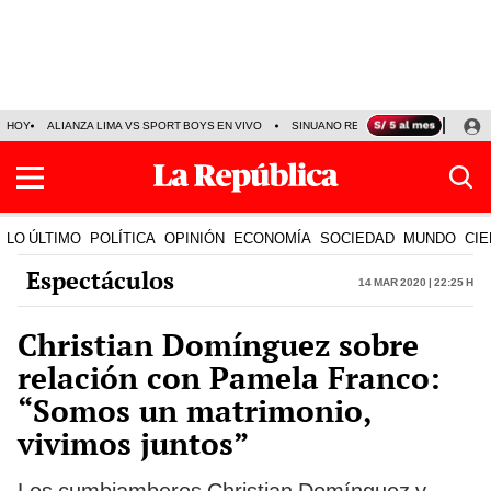
HOY
ALIANZA LIMA VS SPORT BOYS EN VIVO
SINUANO RESULTADOS HOY
JO
LO ÚLTIMO
POLÍTICA
OPINIÓN
ECONOMÍA
SOCIEDAD
MUNDO
CIE
Espectáculos
14 Mar 2020 | 22:25 h
Christian Domínguez sobre
relación con Pamela Franco:
“Somos un matrimonio,
vivimos juntos”