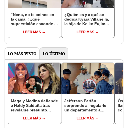
“Nena, no te peines en
¿Quién es y a qué se
la cama”: ¿qué
dedica Kyara Villanella,
superstición esconde la
la hija de Keiko Fujimori
famosa frase de los
que le dio la contra a
LEER MÁS
LEER MÁS
Enanitos Verdes?
nivel nacional?
LO MÁS VISTO
LO ÚLTIMO
Magaly Medina defiende
Jefferson Farfán
Ósca
a Naldy Saldaña tras
sorprende al regalarle
llant
revelarse presunto
un departamento a
conci
romance con animador
joven promesa del
Luz e
LEER MÁS
LEER MÁS
de La Bella Luz: "Es lo
fútbol: "Lo hago de
denu
más sucio"
corazón"
Sald