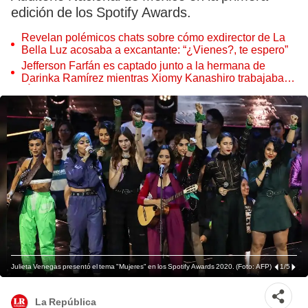
edición de los Spotify Awards.
Revelan polémicos chats sobre cómo exdirector de La
Bella Luz acosaba a excantante: “¿Vienes?, te espero”
Jefferson Farfán es captado junto a la hermana de
Darinka Ramírez mientras Xiomy Kanashiro trabajaba:
“Él tiene sus…”
Julieta Venegas presentó el tema "Mujeres" en los Spotify Awards 2020. (Foto: AFP)
1
/
5
La República