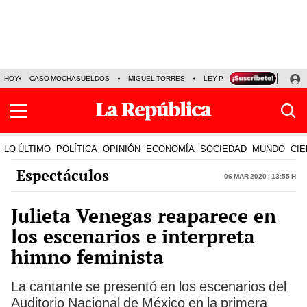
HOY
CASO MOCHASUELDOS
MIGUEL TORRES
LEY PULPÍN
PRECIO DEL
LO ÚLTIMO
POLÍTICA
OPINIÓN
ECONOMÍA
SOCIEDAD
MUNDO
CIE
Espectáculos
06 Mar 2020 | 13:55 h
Julieta Venegas reaparece en
los escenarios e interpreta
himno feminista
La cantante se presentó en los escenarios del
Auditorio Nacional de México en la primera