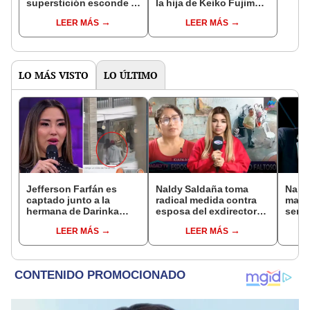
superstición esconde la
la hija de Keiko Fujimori
famosa frase de los
que le dio la contra a
LEER MÁS
LEER MÁS
Enanitos Verdes?
nivel nacional?
LO MÁS VISTO
LO ÚLTIMO
Jefferson Farfán es
Naldy Saldaña toma
Naldy
captado junto a la
radical medida contra
mant
hermana de Darinka
esposa del exdirector
senti
Ramírez mientras Xiomy
de La Bella Luz tras
de La
LEER MÁS
LEER MÁS
Kanashiro trabajaba: “Él
acusarla de tener
denun
tiene sus…”
relación con él: “Es
toca
bastante grave”
pare