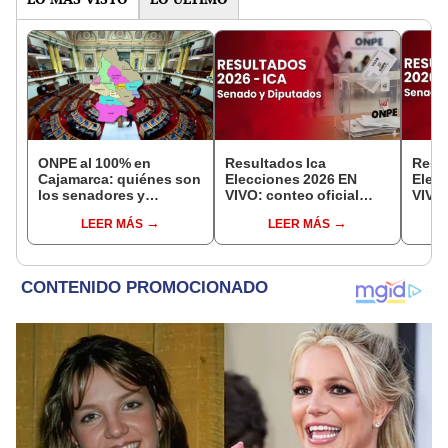
ONPE al 100% en
Resultados Ica
Resu
Cajamarca: quiénes son
Elecciones 2026 EN
Elec
los senadores y
VIVO: conteo oficial
VIVO:
diputados electos en
ONPE para senador y
ONPE
LEER MÁS
LEER MÁS
las Elecciones 2026
diputados
dipu