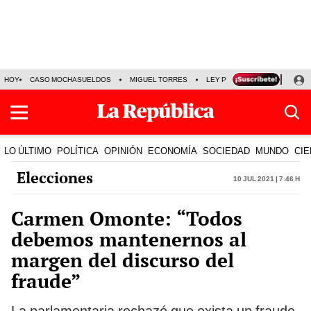
HOY
CASO MOCHASUELDOS
MIGUEL TORRES
LEY PULPÍN
PRECIO DEL
LO ÚLTIMO
POLÍTICA
OPINIÓN
ECONOMÍA
SOCIEDAD
MUNDO
CIE
Elecciones
10 Jul 2021 | 7:46 h
Carmen Omonte: “Todos
debemos mantenernos al
margen del discurso del
fraude”