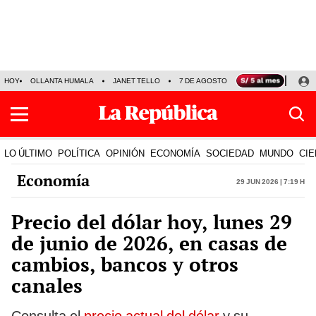
HOY
OLLANTA HUMALA
JANET TELLO
7 DE AGOSTO
TINKA RESULTADOS
LO ÚLTIMO
POLÍTICA
OPINIÓN
ECONOMÍA
SOCIEDAD
MUNDO
CIE
Economía
29 Jun 2026 | 7:19 h
Precio del dólar hoy, lunes 29
de junio de 2026, en casas de
cambios, bancos y otros
canales