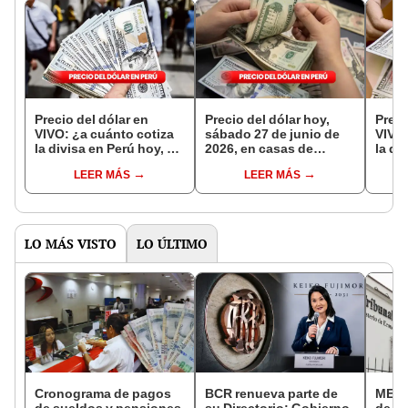
Precio del dólar en
Precio del dólar hoy,
Preci
VIVO: ¿a cuánto cotiza
sábado 27 de junio de
VIVO:
la divisa en Perú hoy, 28
2026, en casas de
la di
de junio y cuál es el tipo
cambios, bancos y
de ju
LEER MÁS
LEER MÁS
de cambio?
otros canales
de c
LO MÁS VISTO
LO ÚLTIMO
Cronograma de pagos
BCR renueva parte de
MEF c