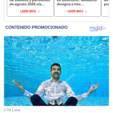
de sueldos y pensiones
su Directorio: Gobierno
de la
de agosto 2026 vía
designa a tres
presi
Banco de la Nación:
representantes del
Fisca
LEER MÁS
LEER MÁS
conoce las fechas de
Ejecutivo
depósito