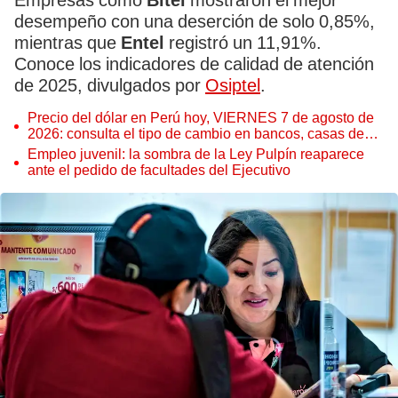
Empresas como
Bitel
mostraron el mejor
desempeño con una deserción de solo 0,85%,
mientras que
Entel
registró un 11,91%.
Conoce los indicadores de calidad de atención
de 2025, divulgados por
Osiptel
.
Precio del dólar en Perú hoy, VIERNES 7 de agosto de
2026: consulta el tipo de cambio en bancos, casas de
cambio y plataformas digitales
Empleo juvenil: la sombra de la Ley Pulpín reaparece
ante el pedido de facultades del Ejecutivo