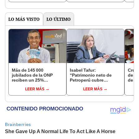
de decisiones”
crecimiento
acce
S/20
LO MÁS VISTO
LO ÚLTIMO
Más de 145 000
Isabel Tafur:
Cron
jubilados de la ONP
“Patrimonio neto de
de s
reciben un 25%
Petroperú cubre
de ag
adicional en su pensión
inversión requerida para
Banco
LEER MÁS
LEER MÁS
en agosto
entrar a Talara”
conoc
depó