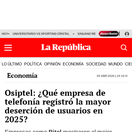
HOY
UNIVERSITARIO VS SPORTING CRISTAL
SINUANO RESULTADOS HOY
CA
LO ÚLTIMO
POLÍTICA
OPINIÓN
ECONOMÍA
SOCIEDAD
MUNDO
CIE
Economía
29 Abr 2026 | 10:16 h
Osiptel: ¿Qué empresa de
telefonía registró la mayor
deserción de usuarios en
2025?