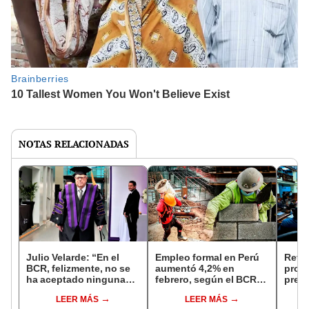
NOTAS RELACIONADAS
Julio Velarde: “En el
Empleo formal en Perú
Retir
BCR, felizmente, no se
aumentó 4,2% en
proye
ha aceptado ninguna
febrero, según el BCR:
prese
presión política o
acumula 23 meses
Cong
LEER MÁS
LEER MÁS
empresarial para la toma
consecutivos de
el c