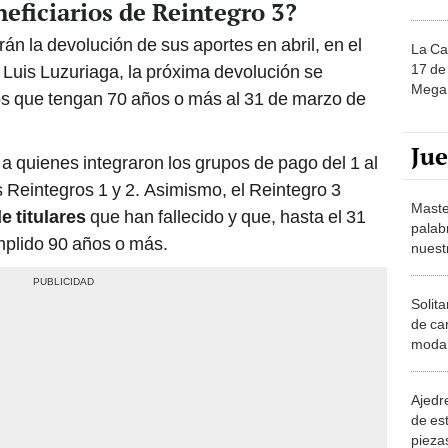
neficiarios de Reintegro 3?
rán la devolución de sus aportes en abril, en el
La Ca
17 de 
 Luis Luzuriaga, la próxima devolución se
Mega 
ios que tengan 70 años o más al 31 de marzo de
Ju
a quienes integraron los grupos de pago del 1 al
s Reintegros 1 y 2. Asimismo, el Reintegro 3
Maste
e titulares
que han fallecido y que, hasta el 31
palab
mplido 90 años o más.
nuest
Solita
de ca
moda.
demue
Ajedre
de es
piezas