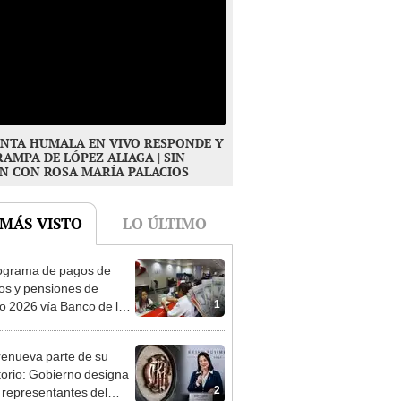
NTA HUMALA EN VIVO RESPONDE Y
RAMPA DE LÓPEZ ALIAGA | SIN
N CON ROSA MARÍA PALACIOS
 MÁS VISTO
LO ÚLTIMO
ograma de pagos de
os y pensiones de
1
o 2026 vía Banco de la
n: conoce las fechas de
ito
enueva parte de su
torio: Gobierno designa
2
s representantes del