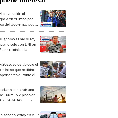
puede interesar
i: devolución al
gro 3 en el limbo por
sos del Gobierno, ¿qué
y cuándo sería la nueva
 de pago?
i: ¿cómo saber si soy
iciario solo con DNI en
Link oficial de la
taría Técnica
i 2025: se estableció el
 mínimo que recibirán
xaportantes durante el
del Reintegro 3, vía
 de la Nación
costaría construir una
de 100m2 y 2 pisos en
S, CARABAYLLO y
distritos de LIMA
TE
 saber si estoy en AFP