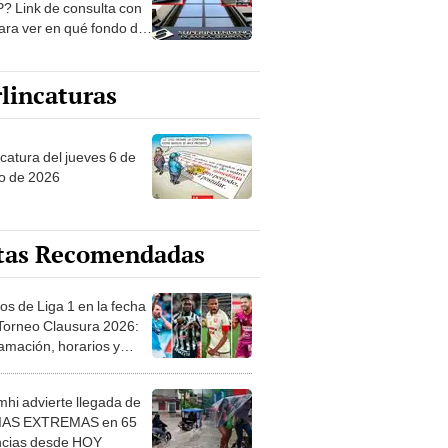
? Link de consulta con
ara ver en qué fondo de
ones estás
lincaturas
ncatura del jueves 6 de
o de 2026
tas Recomendadas
os de Liga 1 en la fecha
 Torneo Clausura 2026:
amación, horarios y
 ver
hi advierte llegada de
IAS EXTREMAS en 65
ncias desde HOY