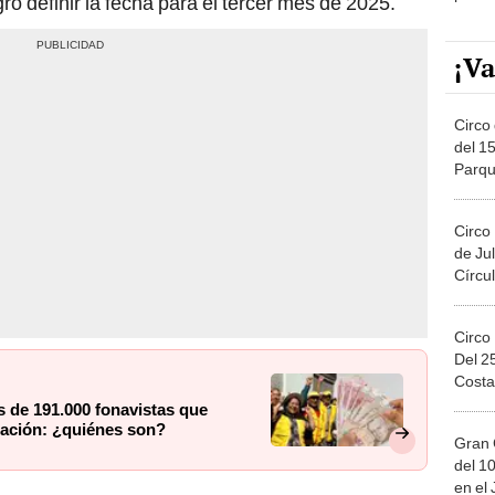
ró definir la fecha para el tercer mes de 2025.
¡Va
Circo 
del 15
Parqu
Migue
Circo
de Jul
Círcul
Circo
Del 2
Costa
s de 191.000 fonavistas que
Nación: ¿quiénes son?
Gran 
del 10
en el