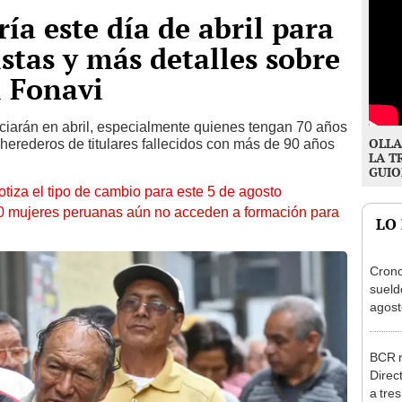
ía este día de abril para
istas y más detalles sobre
l Fonavi
ciarán en abril, especialmente quienes tengan 70 años
OLLA
herederos de titulares fallecidos con más de 90 años
LA T
GUIO
otiza el tipo de cambio para este 5 de agosto
10 mujeres peruanas aún no acceden a formación para
LO
Cron
sueld
agost
Nació
depós
BCR r
Direc
a tre