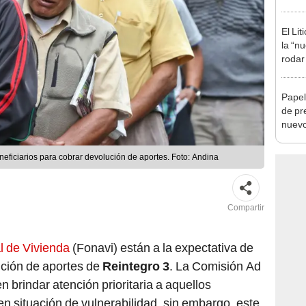
Ejecu
El Li
la “n
rodar
Papel
de pr
nuevo
cuánd
eficiarios para cobrar devolución de aportes. Foto: Andina
Compartir
 de Vivienda
(Fonavi) están a la expectativa de
lución de aportes de
Reintegro 3
. La Comisión Ad
 brindar atención prioritaria a aquellos
en situación de vulnerabilidad, sin embargo, este