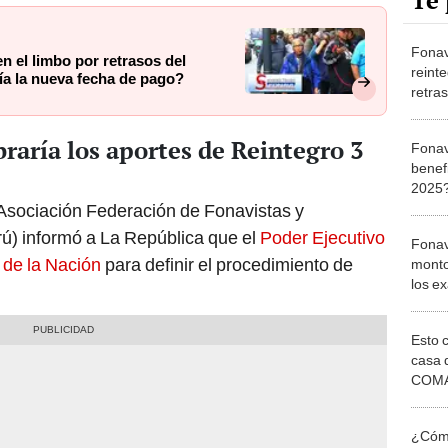
Te 
Fonav
en el limbo por retrasos del
reinte
ía la nueva fecha de pago?
retra
falta 
fecha
braría los aportes de Reintegro 3
Fonav
benef
2025? 
Secre
 Asociación Federación de Fonavistas y
ú) informó a La República que el
Poder Ejecutivo
Fonav
 de la Nación
para definir el procedimiento de
monto
los e
pago 
Banco
Esto 
casa 
COMA
otros 
NOR
¿Cómo