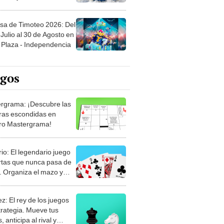
sa de Timoteo 2026: Del
Julio al 30 de Agosto en
Plaza - Independencia
egos
rgrama: ¡Descubre las
ras escondidas en
ro Mastergrama!
rio: El legendario juego
rtas que nunca pasa de
 Organiza el mazo y
stra tu habilidad.
z: El rey de los juegos
trategia. Mueve tus
, anticipa al rival y