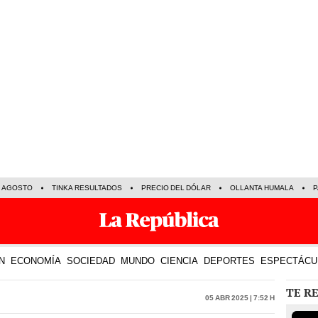
E AGOSTO
TINKA RESULTADOS
PRECIO DEL DÓLAR
OLLANTA HUMALA
P
N
ECONOMÍA
SOCIEDAD
MUNDO
CIENCIA
DEPORTES
ESPECTÁCU
TE R
05 Abr 2025 | 7:52 h