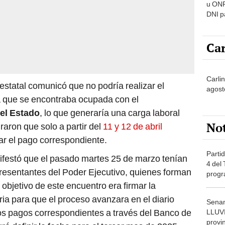
u ONP
DNI p
pensi
Car
Carli
estatal comunicó que no podría realizar el
agost
que se encontraba ocupada con el
del Estado
, lo que generaría una carga laboral
No
raron que solo a partir del
11 y 12 de abril
tar el pago correspondiente.
Partid
ifestó que el pasado martes 25 de marzo tenían
4 del
esentantes del Poder Ejecutivo, quienes forman
progr
dónde
l objetivo de este encuentro era firmar la
ria para que el proceso avanzara en el diario
Senam
 los pagos correspondientes a través del Banco de
LLUV
provi