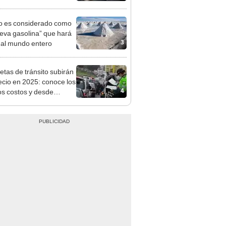
tivo
tio es considerado como
ueva gasolina” que hará
3
 al mundo entero
etas de tránsito subirán
ecio en 2025: conoce los
4
s costos y desde
o aplicará