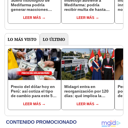
Suero fisiológico de
Indecopi advierte a
Inde
Medifarma podría
Medifarma: podría
inmob
generar reacciones
recibir multa de hasta
no de
adversas en la salud de
S/2 millones por suero
inici
LEER MÁS
LEER MÁS
pacientes peruanos,
fisiológico con
usua
alertan Indecopi y
reacciones adversas
gest
Digemid
Vivi
LO MÁS VISTO
LO ÚLTIMO
Precio del dólar hoy en
Midagri entra en
Perso
Perú: así cotiza el tipo
reorganización por 120
podr
de cambio para este 5
días: qué implica la
de ha
de agosto
medida y qué cambios
compr
LEER MÁS
LEER MÁS
podrían venir
nuev