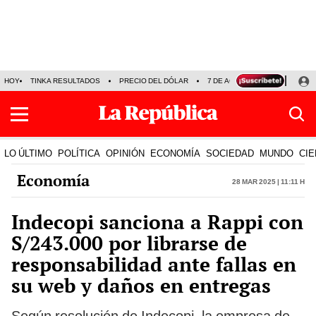
HOY
TINKA RESULTADOS
PRECIO DEL DÓLAR
7 DE AGOSTO
OLLANTA H
LO ÚLTIMO
POLÍTICA
OPINIÓN
ECONOMÍA
SOCIEDAD
MUNDO
CIE
Economía
28 Mar 2025 | 11:11 h
Indecopi sanciona a Rappi con
S/243.000 por librarse de
responsabilidad ante fallas en
su web y daños en entregas