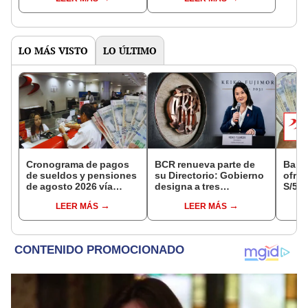
distritos de LIMA
pensiones estás
NORTE
LO MÁS VISTO
LO ÚLTIMO
Cronograma de pagos
BCR renueva parte de
Banc
de sueldos y pensiones
su Directorio: Gobierno
ofrec
de agosto 2026 vía
designa a tres
S/50.
Banco de la Nación:
representantes del
deuda
LEER MÁS
LEER MÁS
conoce las fechas de
Ejecutivo
estos
depósito
para 