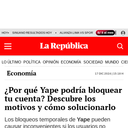
HOY
SINUANO RESULTADOS HOY
ALIANZA LIMA VS SPORT BOYS
JORGE MES
LO ÚLTIMO
POLÍTICA
OPINIÓN
ECONOMÍA
SOCIEDAD
MUNDO
CIE
Economía
17 Dic 2024 | 15:18 h
¿Por qué Yape podría bloquear
tu cuenta? Descubre los
motivos y cómo solucionarlo
Los bloqueos temporales de
Yape
pueden
causar inconvenientes si los usuarios no