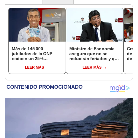
Más de 145 000
Ministro de Economía
Cron
jubilados de la ONP
asegura que no se
de s
reciben un 25%
reducirán feriados y que
de ag
adicional en su pensión
sueldo mínimo se
Banco
LEER MÁS
LEER MÁS
en agosto
aumentará en dos
conoc
etapas
depó