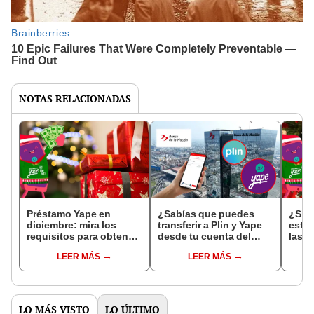
NOTAS RELACIONADAS
Préstamo Yape en
¿Sabías que puedes
¿Sin
diciembre: mira los
transferir a Plin y Yape
esta
requisitos para obtener
desde tu cuenta del
las p
un crédito de S/500 esta
Banco de la Nación? Te
LEER MÁS
LEER MÁS
Navidad 2024
explicamos cómo
hacerlo
LO MÁS VISTO
LO ÚLTIMO