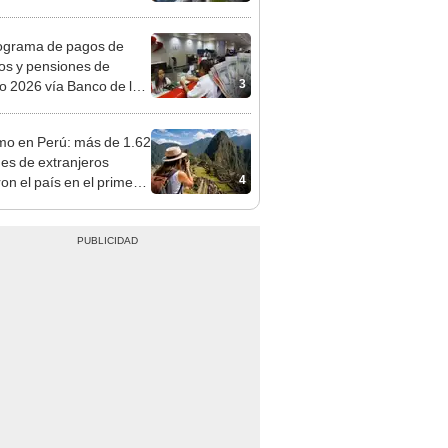
nda tras nuevo
mento
ograma de pagos de
os y pensiones de
3
o 2026 vía Banco de la
n: conoce las fechas de
ito
mo en Perú: más de 1.62
nes de extranjeros
4
ron el país en el primer
tre de 2026