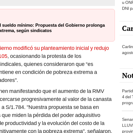
u ONP
DNI p
pensi
 sueldo mínimo: Propuesta del Gobierno prolonga
Car
extrema, según sindicatos
Carli
ierno modificó su planteamiento inicial y redujo
agost
105
, ocasionando la protesta de los
sindicales, quienes consideraron que “es
ntiene en condición de pobreza extrema a
No
adores".
enen manifestando que el aumento de la RMV
Partid
4 del
cercarse progresivamente al valor de la canasta
progr
e a S/1.784. "Nuestra propuesta se basa en
dónde
les que miden la pérdida del poder adquisitivo
Senam
 de productividad y la evolución del costo de la
LLUV
nitivamente con la pobreza extrema", señalaron.
provi