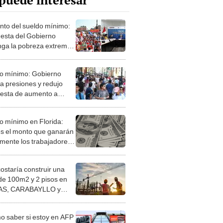
puede interesar
to del sueldo mínimo:
esta del Gobierno
nga la pobreza extrema,
 sindicatos
o mínimo: Gobierno
 a presiones y redujo
esta de aumento a
 en la RMV
io mínimo en Florida:
es el monto que ganarán
almente los trabajadores
ir del 2025
costaría construir una
de 100m2 y 2 pisos en
S, CARABAYLLO y
distritos de LIMA
TE
 saber si estoy en AFP