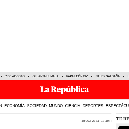
7 DE AGOSTO
OLLANTA HUMALA
PAPA LEÓN XIV
NALDY SALDAÑA
N
ECONOMÍA
SOCIEDAD
MUNDO
CIENCIA
DEPORTES
ESPECTÁCU
TE R
18 Oct 2024 | 18:40 h