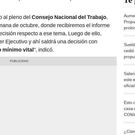
Te 
Aumen
 al pleno del
Consejo Nacional del Trabajo
,
Propu
mana de octubre, donde recibiremos el informe
prolo
ecisión respecto a ese tema. Luego de ello,
según
r Ejecutivo y ahí saldrá una decisión con
Sueld
o mínimo
vital
", indicó.
cedió
propu
S/105
Salar
este 
ofici
a part
Esto 
casa 
COMA
otros 
NOR
¿Cómo