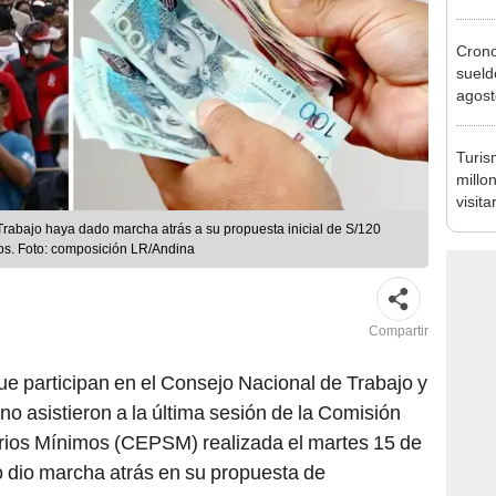
vivie
regla
Cron
sueld
agost
Nació
depós
Turis
millo
visita
semes
Trabajo haya dado marcha atrás a su propuesta inicial de S/120
os. Foto: composición LR/Andina
Compartir
e participan en el Consejo Nacional de Trabajo y
 asistieron a la última sesión de la Comisión
arios Mínimos (CEPSM) realizada el martes 15 de
o dio marcha atrás en su propuesta de