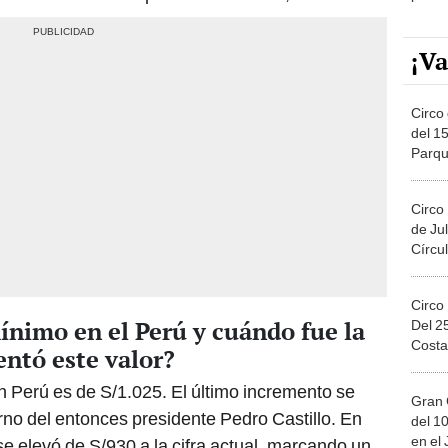
¡Va
Circo 
del 15
Parqu
Migue
Circo
de Jul
Círcul
Circo
ínimo en el Perú y cuándo fue la
Del 2
Costa
ntó este valor?
 Perú es de S/1.025. El último incremento se
Gran 
rno del entonces presidente Pedro Castillo. En
del 10
en el
e elevó de S/930 a la cifra actual, marcando un