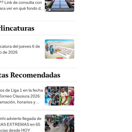
? Link de consulta con
ara ver en qué fondo de
ones estás
lincaturas
ncatura del jueves 6 de
o de 2026
tas Recomendadas
os de Liga 1 en la fecha
 Torneo Clausura 2026:
amación, horarios y
 ver
hi advierte llegada de
IAS EXTREMAS en 65
ncias desde HOY