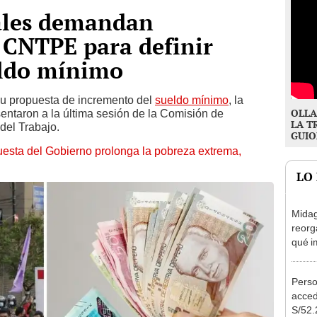
cales demandan
 CNTPE para definir
eldo mínimo
 su propuesta de incremento del
sueldo mínimo
, la
OLLA
taron a la última sesión de la Comisión de
LA T
del Trabajo.
GUIO
esta del Gobierno prolonga la pobreza extrema,
LO
Midag
reorg
qué i
cambi
Perso
acced
S/52.