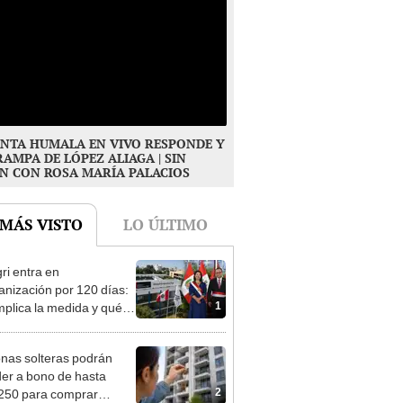
NTA HUMALA EN VIVO RESPONDE Y
RAMPA DE LÓPEZ ALIAGA | SIN
N CON ROSA MARÍA PALACIOS
 MÁS VISTO
LO ÚLTIMO
ri entra en
anización por 120 días:
1
mplica la medida y qué
os podrían venir
nas solteras podrán
er a bono de hasta
2
250 para comprar