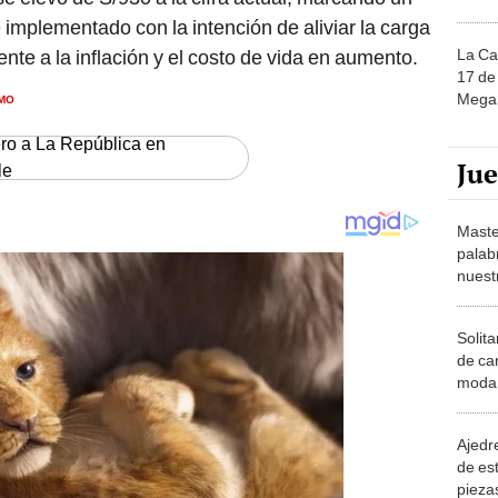
 implementado con la intención de aliviar la carga
La Ca
nte a la inflación y el costo de vida en aumento.
17 de 
IMO
Mega 
ero a La República en
Ju
le
Maste
palab
nuest
Solita
de ca
moda.
demue
Ajedre
de es
piezas