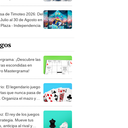
sa de Timoteo 2026: Del
Julio al 30 de Agosto en
Plaza - Independencia
egos
rgrama: ¡Descubre las
ras escondidas en
ro Mastergrama!
rio: El legendario juego
rtas que nunca pasa de
 Organiza el mazo y
stra tu habilidad.
z: El rey de los juegos
trategia. Mueve tus
, anticipa al rival y