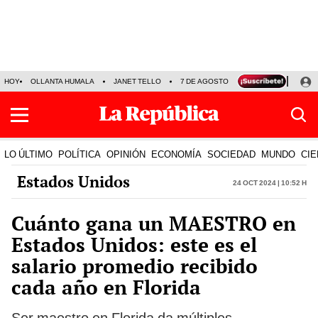
HOY
OLLANTA HUMALA
JANET TELLO
7 DE AGOSTO
TINKA RESULTADOS
LO ÚLTIMO
POLÍTICA
OPINIÓN
ECONOMÍA
SOCIEDAD
MUNDO
CIE
Estados Unidos
24 Oct 2024 | 10:52 h
Cuánto gana un MAESTRO en
Estados Unidos: este es el
salario promedio recibido
cada año en Florida