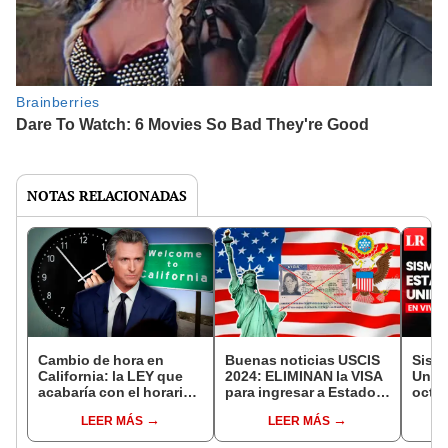
NOTAS RELACIONADAS
Cambio de hora en
Buenas noticias USCIS
Sism
California: la LEY que
2024: ELIMINAN la VISA
Unid
acabaría con el horario
para ingresar a Estados
octu
de verano en Estados
Unidos a este grupo de
epic
LEER MÁS
LEER MÁS
Unidos este 2024
inmigrantes
SISM