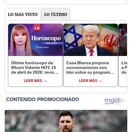
LO MÁS VISTO
LO ÚLTIMO
Último horóscopo de
Casa Blanca propone
Llama
Mhoni Vidente HOY, 15
conversaciones con
a Pue
de abril de 2026: revisa
Irán sobre su programa
de Tr
las predicciones de tu
nuclear y el alto al fuego
Lópe
LEER MÁS
LEER MÁS
signo y entérate si te
con Israel, según
más 
espera un día
reportes
por 
afortunado