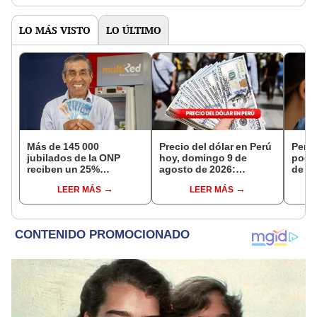
LO MÁS VISTO
LO ÚLTIMO
Más de 145 000
Precio del dólar en Perú
Perso
jubilados de la ONP
hoy, domingo 9 de
podr
reciben un 25%
agosto de 2026:
de ha
adicional en su pensión
consulta el tipo de
compr
LEER MÁS
LEER MÁS
en agosto
cambio en bancos,
nuev
casas de cambio y
plataformas digitales