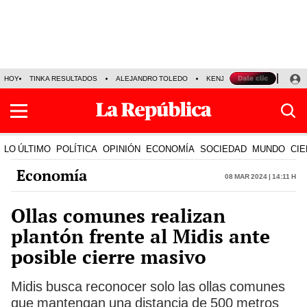
HOY
TINKA RESULTADOS
ALEJANDRO TOLEDO
KENJI FUJIMORI
PRECIO
LO ÚLTIMO
POLÍTICA
OPINIÓN
ECONOMÍA
SOCIEDAD
MUNDO
CIE
Economía
08 Mar 2024 | 14:11 h
Ollas comunes realizan
plantón frente al Midis ante
posible cierre masivo
Midis busca reconocer solo las ollas comunes
que mantengan una distancia de 500 metros