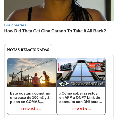
NOTAS RELACIONADAS
Esto costaría construir
¿Cómo saber si estoy
una casa de 100m2 y 2
en AFP u ONP? Link de
pisos en COMAS,
consulta con DNI para
CARABAYLLO y otros
ver en qué fondo de
LEER MÁS
LEER MÁS
distritos de LIMA
pensiones estás
NORTE